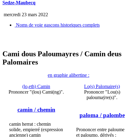
Sedze-Maubecq
mercredi 23 mars 2022
Noms de voie gascons historiques complets
Cami dous Paloumayres
/ Camin deus
Palomaires
en graphie alibertine :
(lo,eth) Camin
Lo(s) Palomaire(s)
Prononcer "(lou) Cami(ng)".
Prononcer "Lou(s)
paloumaÿre(s)".
camin
/ chemin
paloma
/ palombe
camin herrat : chemin
solide, empierré (expression
Prononcer entre paloume
ancienne) camin
et paloumo. dérivés :