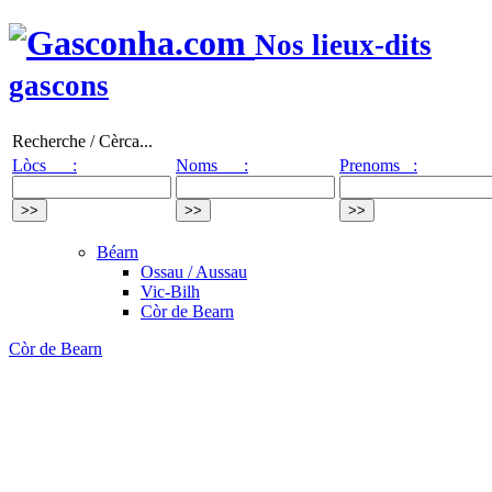
Nos lieux-dits
gascons
Recherche / Cèrca...
Lòcs :
Noms :
Prenoms :
Béarn
Ossau / Aussau
Vic-Bilh
Còr de Bearn
Còr de Bearn