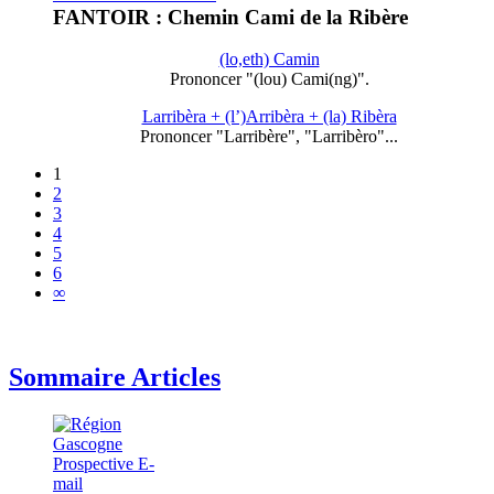
FANTOIR : Chemin Cami de la Ribère
(lo,eth) Camin
Prononcer "(lou) Cami(ng)".
Larribèra + (l’)Arribèra + (la) Ribèra
Prononcer "Larribère", "Larribèro"...
1
2
3
4
5
6
∞
Sommaire Articles