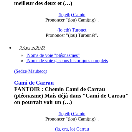
meilleur des deux et (…)
(lo,eth) Camin
Prononcer "(lou) Cami(ng)".
(lo,eth) Turonet
Prononcer "(lou) Turounét".
23 mars 2022
Noms de voie "pléonasmes"
Noms de voie gascons historiques complets
(Sedze-Maubecq)
Cami de Carrau
FANTOIR : Chemin Cami de Carrau
(pléonasme) Mais déjà dans "Cami de Carrau"
on pourrait voir un (…)
(lo,eth) Camin
Prononcer "(lou) Cami(ng)".
(la, era, lo) Carrau