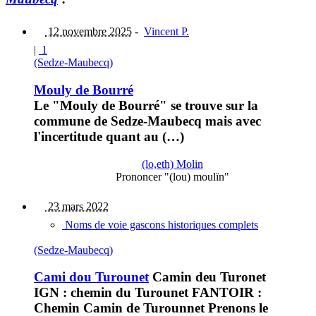
12 novembre 2025
-
Vincent P.
|
1
(Sedze-Maubecq)
Mouly de Bourré
Le "Mouly de Bourré" se trouve sur la
commune de Sedze-Maubecq mais avec
l'incertitude quant au (…)
(lo,eth) Molin
Prononcer "(lou) moulïn"
23 mars 2022
Noms de voie gascons historiques complets
(Sedze-Maubecq)
Cami dou Turounet
Camin deu Turonet
IGN : chemin du Turounet FANTOIR :
Chemin Camin de Turounnet Prenons le