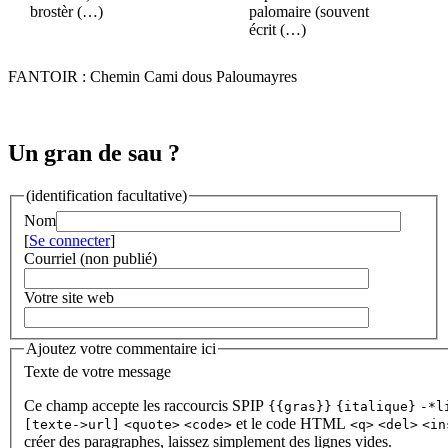
brostèr (…)
palomaire (souvent
écrit (…)
FANTOIR : Chemin Cami dous Paloumayres
Un gran de sau ?
(identification facultative)
Nom
[
Se connecter
]
Courriel (non publié)
Votre site web
Ajoutez votre commentaire ici
Texte de votre message
Ce champ accepte les raccourcis SPIP
{{gras}}
{italique}
-*l
et le code HTML
[texte->url]
<quote>
<code>
<q>
<del>
<in
créer des paragraphes, laissez simplement des lignes vides.