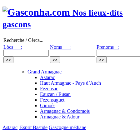
Nos lieux-dits
gascons
Recherche / Cèrca...
Lòcs :
Noms :
Prenoms :
Grand Armagnac
Astarac
Haut Armagnac - Pays d’Auch
Fezensac
Eauzan / Eusan
Fezensaguet
Gimoès
Armagnac & Condomois
Armagnac & Adour
Astarac
Esprit Bastide
Gascogne médiane