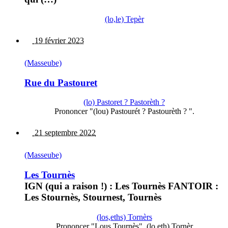
(lo,le) Tepèr
19 février 2023
(Masseube)
Rue du Pastouret
(lo) Pastoret ? Pastorèth ?
Prononcer "(lou) Pastourét ? Pastourèth ? ".
21 septembre 2022
(Masseube)
Les Tournès
IGN (qui a raison !) : Les Tournès FANTOIR :
Les Stournès, Stournest, Tournès
(los,eths) Tornèrs
Prononcer "Lous Tournès". (lo,eth) Tornèr