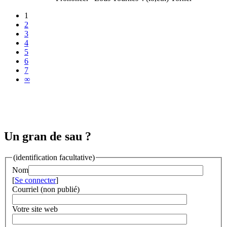
1
2
3
4
5
6
7
∞
Un gran de sau ?
(identification facultative)
Nom
[
Se connecter
]
Courriel (non publié)
Votre site web