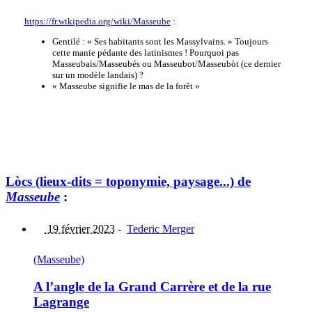
https://fr.wikipedia.org/wiki/Masseube
:
Gentilé : « Ses habitants sont les Massylvains. » Toujours
cette manie pédante des latinismes ! Pourquoi pas
Masseubais/Masseubés ou Masseubot/Masseubòt (ce dernier
sur un modèle landais) ?
« Masseube signifie le mas de la forêt »
Lòcs (lieux-dits = toponymie, paysage...) de
Masseube
:
19 février 2023
-
Tederic Merger
(Masseube)
A l’angle de la Grand Carrère et de la rue
Lagrange