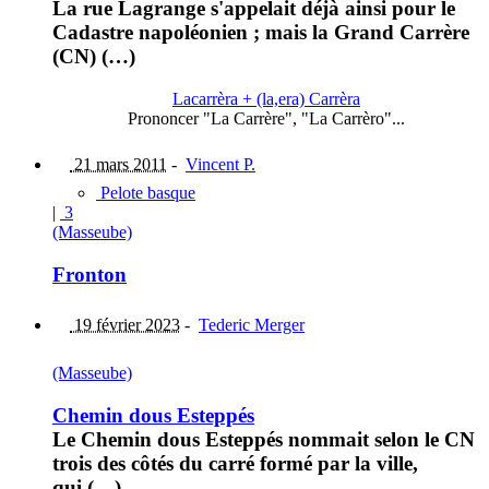
La rue Lagrange s'appelait déjà ainsi pour le
Cadastre napoléonien ; mais la Grand Carrère
(CN) (…)
Lacarrèra + (la,era) Carrèra
Prononcer "La Carrère", "La Carrèro"...
21 mars 2011
-
Vincent P.
Pelote basque
|
3
(Masseube)
Fronton
19 février 2023
-
Tederic Merger
(Masseube)
Chemin dous Esteppés
Le Chemin dous Esteppés nommait selon le CN
trois des côtés du carré formé par la ville,
qui (…)