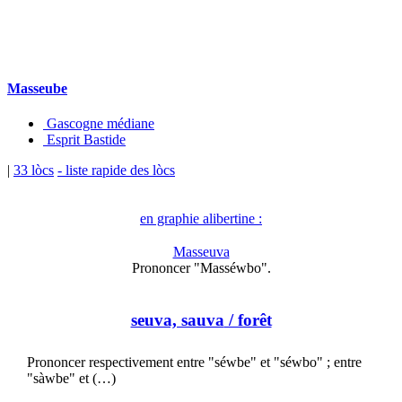
Masseube
Gascogne médiane
Esprit Bastide
|
33 lòcs
- liste rapide des lòcs
en graphie alibertine :
Masseuva
Prononcer "Masséwbo".
seuva, sauva
/ forêt
Prononcer respectivement entre "séwbe" et "séwbo" ; entre
"sàwbe" et (…)