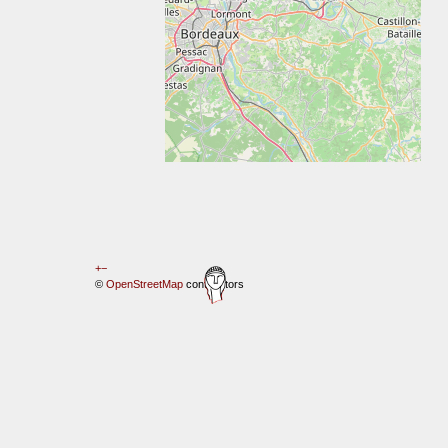
+
−
©
OpenStreetMap
contributors