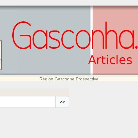
Région Gascogne Prospective
>>