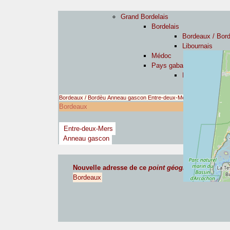
Grand Bordelais
Bordelais
Bordeaux / Bor
Libournais
Médoc
Pays gabaye
Blayais
Bordeaux / Bordèu
Anneau gascon
Entre-deux-Mers
Bordeaux
Entre-deux-Mers
Anneau gascon
Nouvelle adresse de ce
point géographique com
Bordeaux