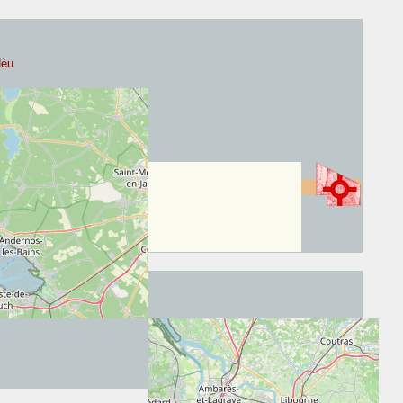
dèu
munal
, cliquez ci-contre :