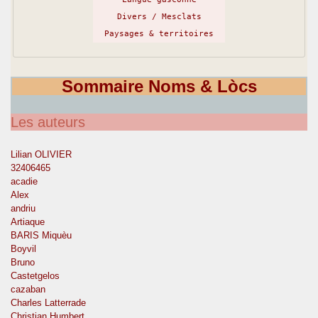
Divers / Mesclats
Paysages & territoires
Sommaire Noms & Lòcs
Les auteurs
Lilian OLIVIER
32406465
acadie
Alex
andriu
Artiaque
BARIS Miquèu
Boyvil
Bruno
Castetgelos
cazaban
Charles Latterrade
Christian Humbert