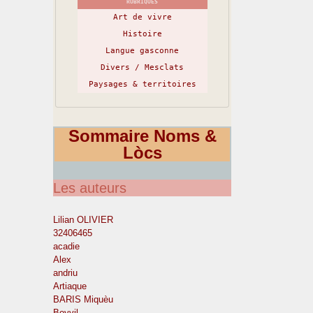
RUBRIQUES
Art de vivre
Histoire
Langue gasconne
Divers / Mesclats
Paysages & territoires
Sommaire Noms &
Lòcs
Les auteurs
Lilian OLIVIER
32406465
acadie
Alex
andriu
Artiaque
BARIS Miquèu
Boyvil