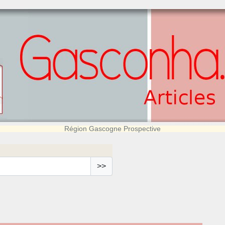
Région Gascogne Prospective
>>