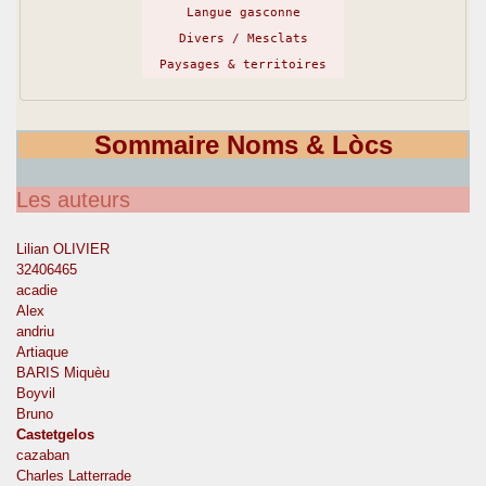
Langue gasconne
Divers / Mesclats
Paysages & territoires
Sommaire Noms & Lòcs
Les auteurs
Lilian OLIVIER
32406465
acadie
Alex
andriu
Artiaque
BARIS Miquèu
Boyvil
Bruno
Castetgelos
cazaban
Charles Latterrade