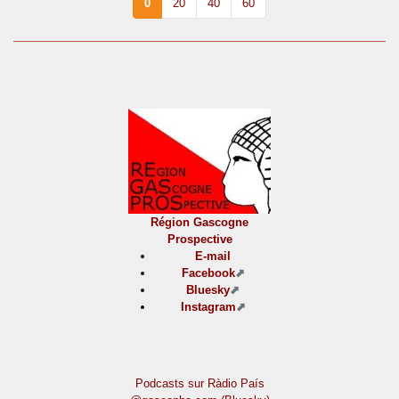
0
20
40
60
Région Gascogne
Prospective
E-mail
Facebook
Bluesky
Instagram
Podcasts sur Ràdio País