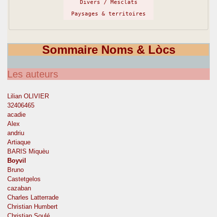
Divers / Mesclats
Paysages & territoires
Sommaire Noms & Lòcs
Les auteurs
Lilian OLIVIER
32406465
acadie
Alex
andriu
Artiaque
BARIS Miquèu
Boyvil
Bruno
Castetgelos
cazaban
Charles Latterrade
Christian Humbert
Christian Soulé