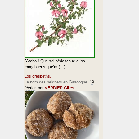
"Atcho ! Que sei pèdescauç e los
ronçabueus que’m (…)
Los crespèths.
Le nom des beignets en Gascogne.
19
février
, par
VERDIER Gilles