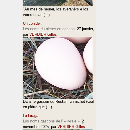
"Au mes de heurèr, los averanèrs e los
vèrns qu’an (…)
Un conidèr.
Les noms du nichet en gascon.
27 janvier
,
par
VERDIER Gilles
Dans le gascon du Rustan, un nichet (œuf
en plâtre que (…)
La biraga.
Los noms gascons de l’ « ivraie ».
2
novembre 2025
, par
VERDIER Gilles