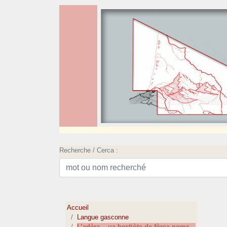
Recherche / Cerca :
Accueil
Langue gasconne
L’adèra... ua bestiòta de fòrça noms...