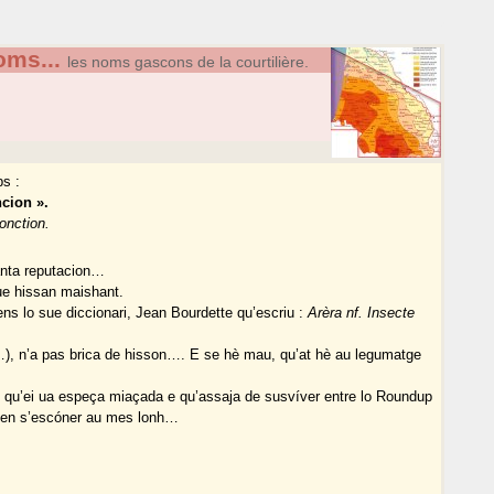
oms...
les noms gascons de la courtilière.
ps :
ncion ».
-onction.
anta reputacion…
e hissan maishant.
s lo sue diccionari, Jean Bourdette qu’escriu :
Arèra nf. Insecte
s…), n’a pas brica de hisson…. E se hè mau, qu’at hè au legumatge
 qu’ei ua espeça miaçada e qu’assaja de susvíver entre lo Roundup
r en s’escóner au mes lonh…