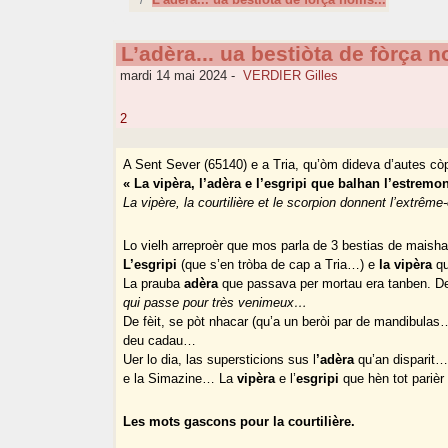
L’adèra... ua bestiòta de fòrça n
mardi 14 mai 2024
-
VERDIER Gilles
2
A Sent Sever (65140) e a Tria, qu’òm dideva d’autes cò
« La vipèra, l’adèra e l’esgripi que balhan l’estremo
La vipère, la courtilière et le scorpion donnent l’extrême
Lo vielh arreproèr que mos parla de 3 bestias de maish
L’esgripi
(que s’en tròba de cap a Tria…) e
la vipèra
qu
La prauba
adèra
que passava per mortau era tanben. Den
qui passe pour très venimeux…
De fèit, se pòt nhacar (qu’a un beròi par de mandibula
deu cadau…
Uer lo dia, las supersticions sus l
’adèra
qu’an disparit…
e la Simazine… La
vipèra
e l’
esgripi
que hèn tot pariè
Les mots gascons pour la courtilière.