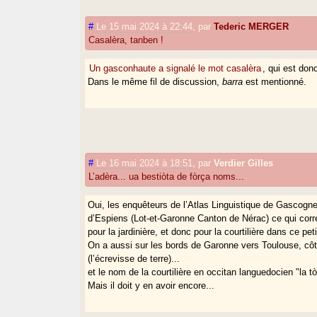
#
Le 15 mai 2024 à 22:44
,
par
Tederic MERGER
Casalèra, tanben !
Un gasconhaute a signalé le mot casalèra
, qui est don
Dans le même fil de discussion,
barra
est mentionné.
#
Le 16 mai 2024 à 18:51
,
par
Verdier Gilles
L’adèra... ua bestiòta de fòrça noms...
Oui, les enquêteurs de l’Atlas Linguistique de Gascogne
d’Espiens (Lot-et-Garonne Canton de Nérac) ce qui corre
pour la jardinière, et donc pour la courtilière dans ce pe
On a aussi sur les bords de Garonne vers Toulouse, côté 
(l’écrevisse de terre)...
et le nom de la courtilière en occitan languedocien "la tò
Mais il doit y en avoir encore...