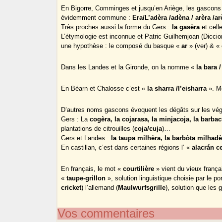
En Bigorre, Comminges et jusqu’en Ariège, les gascons
évidemment commune :
Era/L’adèra /adèna / arèra /a
Très proches aussi la forme du Gers :
la gasèra
et cell
L’étymologie est inconnue et Patric Guilhemjoan (Dicci
une hypothèse : le composé du basque «
ar
» (ver) & «
Dans les Landes et la Gironde, on la nomme «
la bara /
En Béarn et Chalosse c’est «
la sharra /l’eisharra
». Mê
D’autres noms gascons évoquent les dégâts sur les vég
Gers : La
cogèra, la cojarasa, la minjacoja, la barbac
plantations de citrouilles (
coja/cuja
)…
Gers et Landes :
la taupa milhèra, la barbòta milhadè
En castillan, c’est dans certaines régions l’ «
alacrán c
En français, le mot «
courtilière
» vient du vieux franç
«
taupe-grillon
», solution linguistique choisie par le po
cricket
) l’allemand (
Maulwurfsgrille
), solution que les 
Vos commentaires