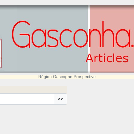
Région Gascogne Prospective
>>