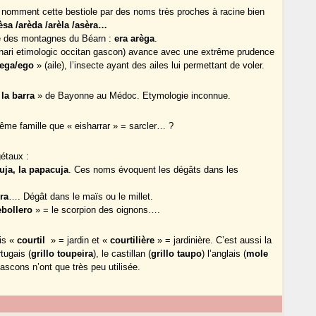
 nomment cette bestiole par des noms très proches à racine bien
rèsa /arèda /arèla /asèra…
e des montagnes du Béarn :
era arèga
.
onari etimologic occitan gascon) avance avec une extrême prudence
ega/ego
» (aile), l’insecte ayant des ailes lui permettant de voler.
 la barra
» de Bayonne au Médoc. Etymologie inconnue.
me famille que « eisharrar » = sarcler… ?
étaux :
uja, la papacuja
. Ces noms évoquent les dégâts dans les
ra
…. Dégât dans le maïs ou le millet.
ebollero
» = le scorpion des oignons….
ais «
courtil
» = jardin et «
courtilière
» = jardinière. C’est aussi la
rtugais (
grillo toupeira
), le castillan (
grillo taupo
) l’anglais (
mole
gascons n’ont que très peu utilisée.