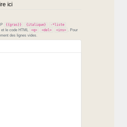
e ici
PIP
{{gras}}
{italique}
-*liste
et le code HTML
. Pour
<q>
<del>
<ins>
ement des lignes vides.