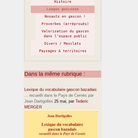
Histoire
Langue gasconne
Nosauts en gascon !
Proverbes (arréprouès)
Valorisation du gascon
dans l’espace public
Divers / Mesclats
Paysages & territoires
Dans la même rubrique :
Lexique du vocabulaire gascon bazadais
... recueilli dans le Pays de Cernès par
Jean Dartigolles
25 mai
, par
Tederic
MERGER