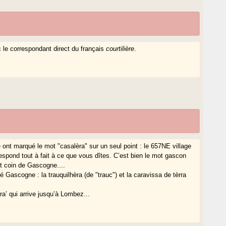
c le correspondant direct du français
courtilière
.
 ont marqué le mot "casalèra" sur un seul point : le 657NE village
spond tout à fait à ce que vous dîtes. C’est bien le mot gascon
tit coin de Gascogne....
Gascogne : la trauquilhèra (de "trauc") et la caravissa de tèrra
ra’ qui arrive jusqu’à Lombez...