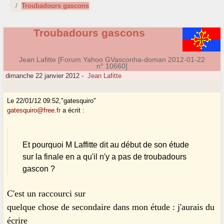
Troubadours gascons
Troubadours gascons
Jean Lafitte [Forum Yahoo GVasconha-doman 2012-01-22
n° 10660]
dimanche 22 janvier 2012
-
Jean Lafitte
Le 22/01/12 09:52,"gatesquiro"
gatesquiro@free.fr
a écrit :
Et pourquoi M Laffitte dit au début de son étude
sur la finale en a qu'il n'y a pas de troubadours
gascon ?
C'est un raccourci sur
quelque chose de secondaire dans mon étude : j'aurais du
écrire