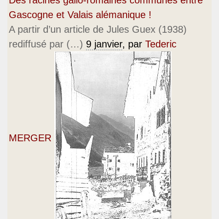
Des racines gallo-romaines communes entre
Gascogne et Valais alémanique !
A partir d’un article de Jules Guex (1938)
rediffusé par (…)
9 janvier
, par
Tederic
MERGER