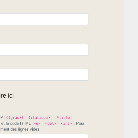
e ici
PIP
{{gras}}
{italique}
-*liste
et le code HTML
. Pour
<q>
<del>
<ins>
ement des lignes vides.