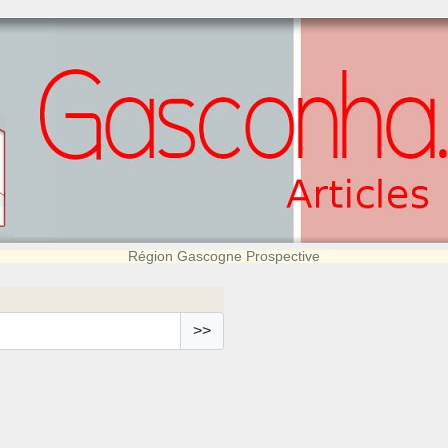
Région Gascogne Prospective
>>