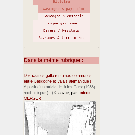
Histoire
Gascogne & pays d’oc
Gascogne & Vasconie
Langue gasconne
Divers / Mesclats
Paysages & territoires
Dans la même rubrique :
Des racines gallo-romaines communes
entre Gascogne et Valais alémanique !
A partir d’un article de Jules Guex (1938)
rediffusé par (…)
9 janvier
, par
Tederic
MERGER