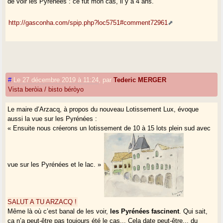
de voir les Pyrénées : ce fut mon cas, il y a 4 ans.
http://gasconha.com/spip.php?loc5751#comment72961
#
Le 27 décembre 2019 à 11:24
,
par
Tederic MERGER
Vista beròia / bisto béròyo
Le maire d’Arzacq, à propos du nouveau Lotissement Lux, évoque
aussi la vue sur les Pyrénées :
« Ensuite nous créerons un lotissement de 10 à 15 lots plein sud avec
vue sur les Pyrénées et le lac. »
SALUT A TU ARZACQ !
Même là où c’est banal de les voir,
les Pyrénées fascinent
. Qui sait,
ça n’a peut-être pas toujours été le cas... Cela date peut-être... du