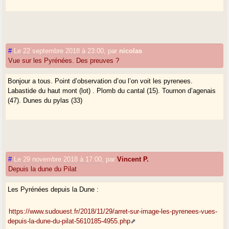
#
Le 22 septembre 2018 à 23:00
,
par
nicolas
Vue sur les Pyrénées. Des preuves ?
Bonjour a tous. Point d’observation d’ou l’on voit les pyrenees.
Labastide du haut mont (lot) . Plomb du cantal (15). Tournon d’agenais
(47). Dunes du pylas (33)
#
Le 29 novembre 2018 à 17:00
,
par
Vincent P.
Depuis la dune du Pilat
Les Pyrénées depuis la Dune :
https://www.sudouest.fr/2018/11/29/arret-sur-image-les-pyrenees-vues-
depuis-la-dune-du-pilat-5610185-4955.php