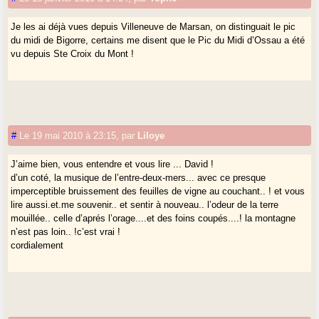
Je les ai déjà vues depuis Villeneuve de Marsan, on distinguait le pic
du midi de Bigorre, certains me disent que le Pic du Midi d’Ossau a été
vu depuis Ste Croix du Mont !
#
Le 19 mai 2010 à 23:15
,
par
Liloye
J’aime bien, vous entendre et vous lire ... David !
d’un coté, la musique de l’entre-deux-mers... avec ce presque
imperceptible bruissement des feuilles de vigne au couchant.. ! et vous
lire aussi.et.me souvenir.. et sentir à nouveau.. l’odeur de la terre
mouillée.. celle d’aprés l’orage....et des foins coupés....! la montagne
n’est pas loin.. !c’est vrai !
cordialement