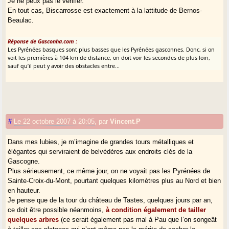
Je ne peux pas le vérifier.
En tout cas, Biscarrosse est exactement à la lattitude de Bernos-
Beaulac.
Réponse de Gasconha.com :
Les Pyrénées basques sont plus basses que les Pyrénées gasconnes. Donc, si on
voit les premières à 104 km de distance, on doit voir les secondes de plus loin,
sauf qu’il peut y avoir des obstacles entre...
#
Le 22 octobre 2007 à 20:05
,
par
Vincent.P
Dans mes lubies, je m’imagine de grandes tours métalliques et
élégantes qui serviraient de belvédères aux endroits clés de la
Gascogne.
Plus sérieusement, ce même jour, on ne voyait pas les Pyrénées de
Sainte-Croix-du-Mont, pourtant quelques kilomètres plus au Nord et bien
en hauteur.
Je pense que de la tour du château de Tastes, quelques jours par an,
ce doit être possible néanmoins,
à condition également de tailler
quelques arbres
(ce serait également pas mal à Pau que l’on songeât