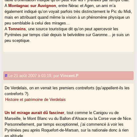
A
Montagnac sur Auvignon
, entre Nérac et Agen, un ami m’a
également indiqué qu’on voyait parfois très distinctement le Pic du Midi,
mais en attribuant quand même la vision à un phénomène physique un
peu semblable à celui des mirages...
A
Tonneins
, une source touristique dit qu’on peut apercevoir les
Pyrénées par temps clair depuis le belvédère sur Garonne... je suis un
peu sceptique.
#
Le 21 août 2007 à 03:19
,
par
Vincent.P
De Verdelais, on en verrait les premiers contreforts (qu’appellent-ils les
contreforts ?).
Histoire et patrimoine de Verdelais
Un tel mirage aurait dû fasciner
, tout comme le Canigou vu de
Marseille, le Mont Blanc vu du Ballon d’Alsace ou la Corse vue de Nice.
Personnellement, par temps exceptionnel, j’ai commencé à voir les
Pyrénées peu après Roquefort-de-Marsan, sur la nationale donc à rien
en altitude.