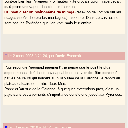
Sont-ce bien les Pyrénées ? Si hautes ? Je croyais qu’on n’apercevait
qu’à peine une vague dentelle sur l’horizon.
Ou bien c’est un phénomène de mirage
(réflexion de l’ombre sur les
nuages situés derrière les montagnes) rarissime. Dans ce cas, ce ne
sont pas les Pyrénées que l’on voit, mais leur ombre.
#
Le 2 mars 2008 à 21:24
,
par
David Escarpit
Pour répondre "géographiquement", je pense que le point le plus
septentrionnal d’où il soit envisageable de les voir doit être constitué
par les hauteurs qui bordent au N la vallée de la Garonne, le rebord du
plateau calcaire de l’Entre-Deux-Mers.
Parce qu’au sud de la Garonne, à quelques exceptions près, c’est un
pays sans escarpements d’importance qui s’étend jusqu’aux Pyrénées.
#
Le 18 janvier 2010 à 14:34
,
par
Tophe