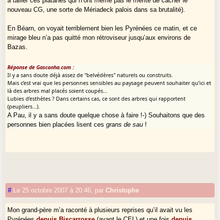
à tailler ces platanes qui n’ont même pas le mérite de cacher le
nouveau CG, une sorte de Mériadeck palois dans sa brutalité).
En Béarn, on voyait terriblement bien les Pyrénées ce matin, et ce
mirage bleu n’a pas quitté mon rétroviseur jusqu’aux environs de
Bazas.
Réponse de Gasconha.com :
Il y a sans doute déjà assez de "belvédères" naturels ou construits.
Mais c’est vrai que les personnes sensibles au paysage peuvent souhaiter qu’ici et
là des arbres mal placés soient coupés...
Lubies d’esthètes ? Dans certains cas, ce sont des arbres qui rapportent
(peupliers...).
A Pau, il y a sans doute quelque chose à faire !-) Souhaitons que des
personnes bien placées lisent ces
grans de sau
!
#
Le 25 octobre 2007 à 20:46
,
par
Christophe
Mon grand-père m’a raconté à plusieurs reprises qu’il avait vu les
Pyrénées
depuis Biscarrosse
(avant le CEL) et une fois
depuis