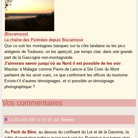
(Biscarrosse)
La chaîne des Pyrénées depuis Biscarrosse
Que ce soit les montagnes basques sur la côte landaise ou les pics
ariégeois de Toulouse, on les aperçoit, par temps clair, dans une grande
part de la Gascogne non-montagnarde.
J’aimerais savoir jusqu’où au Nord il est possible de les voir
:
Mauriac à Malagar comme Pierre de Lancre à Ste Croix du Mont
parlaient de les avoir vues, ce que confirment les offices du tourisme.
Existe-t’il d’autres témoignages, et si possible un témoignage
photographique ?
Vos commentaires
#
Le 20 août 2007 à 20:18
,
par
Tederic
Au
Pech de Bère
, au dessus du confluent du Lot et de la Garonne, la
table d’orientation indique qu’on peut voir les Pyrénées par temps clair.