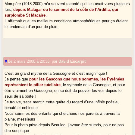
Mon père (1918-2000) m’a souvent raconté qu’il les avait vues plusieurs
fois,
depuis Malagar ou le sommet de la côte de l’Ardilla, qui
surplombe St Macaire
.
Il affirmait que les meilleurs conditions atmosphériques pour ça étaient
le lendemain d’un jour de pluie.
#
Le 2 mars 2008 à 20:33
,
par
David Escarpit
C’est un grand mythe de la Gascogne et c’est magnifique !
Je pense que
pour les Gascons que nous sommes, les Pyrénées
représentent le pilier tutellaire
, le symbole de la Gascogne, et pour
être vraiment en Gascogne, on se doit de pouvoir les voir depuis le
seuil de sa porte !
Je trouve, sans mentir, cette quête du regard d’une infinie poésie,
beauté et noblesse.
Nous sommes des enfants qui cherchons nos parents à travers la
plaine, messieurs !
Pour la photo prise depuis Beaulac, j’avoue être surpris, pour ne pas
dire sceptique.