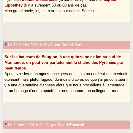
Liposthey
(il y a surement 50 ou 60 ans de ça).
Mon grand oncle, lui, les a vu un jour depuis Sabres.
#
Le 11 février 2008 à 20:49
,
par
Daniel Séré
Sur les hauteurs de Bouglon, à une quinzaine de km au sud de
Marmande, on peut voir parfaitement la chaîne des Pyrénées par
beau temps.
Apercevoir les montagnes enneigées de si loin au nord est un spectacle
étonnant mais plutôt fugace, du moins d’après ce que j’ai pu constater il
y a une quarantaine d’années alors que nous procédions à l’arpentage
et au bornage d’une propriété sur ces hauteurs, un collègue et moi.
#
Le 2 mars 2008 à 20:23
,
par
David Escarpit