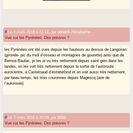
#
Le 3 mars 2018 à 13:14
,
par
renard christophe
Vue sur les Pyrénées. Des preuves ?
les Pyrénées ont été vues depuis les hauteurs au dessus de Langoiran
(gironde- pic du midi d’osseau et montagnes de gourette) ainsi que de
Bernos-Baulac, je les ai vu très nettement depuis saint gein dans les
landes, on les voit très nettement depuis la sortie de l’autoroute
eurocentre, à Castelnaud d’estretefond et on voit aussi très nettement,
par beau temps, les trois couronnes depuis Magescq (aire de
l’autoroute)
#
Le 3 mars 2018 à 20:09
,
par
GSG
Vue sur les Pyrénées. Des preuves ?