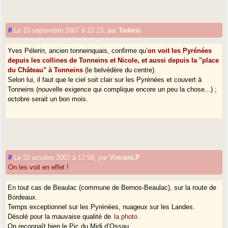
#
Le 10 septembre 2007 à 22:23
,
par
Tederic
Yves Pélerin, ancien tonneinquais, confirme qu’
on voit les Pyrénées
depuis les collines de Tonneins et Nicole, et aussi depuis la "place
du Château" à Tonneins
(le belvédère du centre).
Selon lui, il faut que le ciel soit clair sur les Pyrénées et couvert à
Tonneins (nouvelle exigence qui complique encore un peu la chose...) ;
octobre serait un bon mois.
#
Le 22 octobre 2007 à 17:58
,
par
Vincent.P
On les voit en effet !
En tout cas de Beaulac (commune de Bernos-Beaulac), sur la route de
Bordeaux.
Temps exceptionnel sur les Pyrénées, nuageux sur les Landes.
Désolé pour la mauvaise qualité de
la photo
.
On reconnaît bien le Pic du Midi d’Ossau.