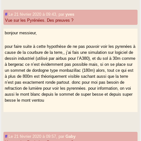
#
Le 21 février 2020 à 09:43
,
par
yves
Vue sur les Pyrénées. Des preuves ?
bonjour messieur,
pour faire suite à cette hypothèse de ne pas pouvoir voir les pyrenées à
cause de la courbure de la terre,, j’ai fais une simulation sur logiciel de
dessin industriel (utilisé par airbus pour l’A380), et du sol à 30m comme
à bergerac ce n’est évidemment pas possible mais, si on se place sur
un sommet de dordogne type monbazillac (180m) alors, tout ce qui est
à plus de 800m est théoriquement visible sachant aussi que la terre
n’est pas exactement ronde partout. donc pour moi pas besoin de
refraction de lumière pour voir les pyrennées. pour information, on voi
aussi le mont blanc depuis le sommet de super besse et depuis super
besse le mont ventou
#
Le 21 février 2020 à 09:57
,
par
Gaby