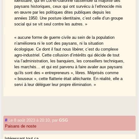
identitaire, qui en Lot-et-Garonne rassemble la majorité des
paysans historiques, ceux qui ont survécu à l’ethnocide mis
en œuvre par les politiques dites publiques depuis les
années 1950. Une posture identitaire, c’est celle d’un groupe
social qui se vit seul contre les autres. »
« aucune forme de guerre civile au sein de la population
n’améliorera ni le sort des paysans, ni la situation
écologique. Ce dont il faut nous libérer, c’est du complexe
agro-industriel. Cette collusion d’intérêts qui décide de tout
via l’administration, les banquiers, les conseillers techniques,
les marchés… et qui est parvenu à faire avaler aux paysans
qu’ils sont des « entrepreneurs », libres. Méprisés comme
« bouseux », cette flatterie était alléchante. En réalité, elle a
servi à leur déléguer leur propre élimination. »
#
Le 8 août 2023 à 20:10
,
par
GSG
Paisans de noste
Intéressant tout ça…