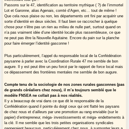
Passons sur le 47, identification au territoire mythique ( ?) de l’immortel
Lot et Garonne, alias Agenais, comté d’Agen, etc… tout de même !
Que cela nous plaise ou non, les départements ont fini par acquérir une
sorte d‘identité en deux siècles. Il faut bien se raccrocher à quelque
chose pour n’être pas un rien au milieu de nulle part, surtout quand on
n’a pas vraiment idée d’une identité locale plus rassembleuse, ce que
ne peut pas être la Nouvelle Aquitaine. Encore du pain sur la planche
pour faire émerger l’identité gasconne !
Plus particulièrement, l’appel du responsable local de la Confédération
paysanne à parler avec la Coordination Rurale 47 me semble de bon
augure. Il y est peut être un peu forcé par le rapport de force local mais
ce dépassement des frontières mentales me semble de bon augure.
Compte tenu de la sociologie de nos zones rurales gasconnes (pas
de grands céréaliers chez nous), il m’a toujours semblé que le
modèle FNSEA ne collait pas à nos réalités.
Il y a beaucoup de vrai dans ce que dit le responsable de la
Confédération quand il pointe du doigt ceux qui ont flatté les paysans
de chez nous et d’ailleurs par une promotion au rang enviable (sur le
papier) d’entrepreneur, méga- investissements et méga- endettements à
la clé. Il me semble que les trois petites organisations syndicales
gagneraient beaucoup, particulièrement chez nous, à surmonter leurs a