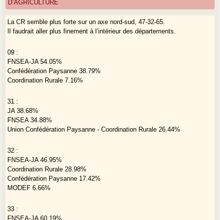
D’AGRICULTURE
avec l’objectif ultime de faire disparaitre l’élevage. Tout comme ces
organisations combattent indifféremment toutes les retenues d’eau, aux
La CR semble plus forte sur un axe nord-sud, 47-32-65.
situations pourtant bien souvent différentes les unes des autres.
Il faudrait aller plus finement à l’intérieur des départements.
Bref, nos paysans, agriculteurs, comme on voudra, vivent aujourd’hui
de sacrés défis internes et externes et l’alliance des petits ne sera pas
de trop pour les affronter.
09 :
FNSEA-JA 54.05%
Confédération Paysanne 38.79%
Coordination Rurale 7.16%
31 :
JA 38.68%
FNSEA 34.88%
Union Confédération Paysanne - Coordination Rurale 26.44%
32 :
FNSEA-JA 46.95%
Coordination Rurale 28.98%
Confédération Paysanne 17.42%
MODEF 6.66%
33 :
FNSEA-JA 60.19%