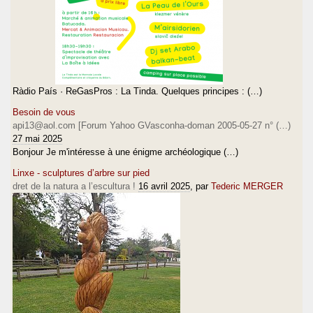
Ràdio País · ReGasPros : La Tinda. Quelques principes : (…)
Besoin de vous
api13@aol.com [Forum Yahoo GVasconha-doman 2005-05-27 n° (…)
27 mai 2025
Bonjour Je m'intéresse à une énigme archéologique (…)
Linxe - sculptures d’arbre sur pied
dret de la natura a l’escultura !
16 avril 2025
, par
Tederic MERGER