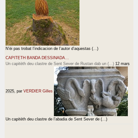
N’èi pas trobat l’indicacion de l’autor d’aquestas (…)
CAPITETH BANDA DESSINADA…
Un capitèth deu clastre de Sent Sever de Rustan dab un (…)
12 mars
2025
, par
VERDIER Gilles
Un capitèth deu clastre de l’abadia de Sent Sever de (…)