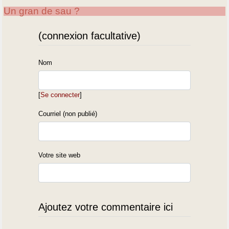
Coordination Rurale 29.55%
Un gran de sau ?
Confédération Paysanne 13.42%
(connexion facultative)
82 :
FNSEA-JA 63.23%
Confédération Paysanne 20.29%
Nom
Coordination Rurale 16.48%
https://chambres-agriculture.fr/elections2019/resultats-des-elections-
[
Se connecter
]
2019-des-chambres-dagriculture/
Courriel (non publié)
Votre site web
Ajoutez votre commentaire ici