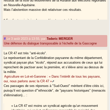
résultat de la liste du Mouvement de la Ruralité aux élections régionales
en Nouvelle-Aquitaine.
Mais l’abstention massive doit relativiser ces résultats.
* Syndicat majoritaire dans ce département où il est aux commandes
de la Chambre d’agriculture, ce qui est aussi exceptionnel ; il est
considéré comme "à droite", tient un discours fortement anti-écolo, et a
des méthodes parfois "musclées".
#
Le 3 août 2023 à 13:55
,
par
Tederic MERGER
Une défense du dialogue transposable à l’échelle de la Gascogne
La CR 47 est très "anti-écolo".
Le représentant de la Confédération paysanne du même département,
syndicat paysan plus "écolo", répond aux accusations de ceux qui lui
reprochent de pactiser avec la première, et s’élève ainsi au dessus de
la mêlée.
Agriculture en Lot-et-Garonne : « Dans l’intérêt de tous les paysans,
oui, nous parlons avec la CR 47 »
Ces passages de ses réponses à "Sud-Ouest" méritent d’être cités ici,
puisqu’il est question d’"ethnocide", de "paysans historiques" (menacés
d’élimination)... :
« La CR 47 est moins un syndicat agricole qu’un mouvement