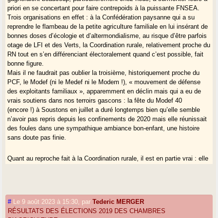
priori en se concertant pour faire contrepoids à la puissante FNSEA.
Trois organisations en effet : à la Confédération paysanne qui a su
reprendre le flambeau de la petite agriculture familiale en lui insérant de
bonnes doses d’écologie et d’altermondialisme, au risque d’être parfois
otage de LFI et des Verts, la Coordination rurale, relativement proche du
RN tout en s’en différenciant électoralement quand c’est possible, fait
bonne figure.
Mais il ne faudrait pas oublier la troisième, historiquement proche du
PCF, le Modef (ni le Medef ni le Modem !), « mouvement de défense
des exploitants familiaux », apparemment en déclin mais qui a eu de
vrais soutiens dans nos terroirs gascons : la fête du Modef 40
(encore !) à Soustons en juillet a duré longtemps bien qu’elle semble
n’avoir pas repris depuis les confinements de 2020 mais elle réunissait
des foules dans une sympathique ambiance bon-enfant, une histoire
sans doute pas finie.
Quant au reproche fait à la Coordination rurale, il est en partie vrai : elle
semble un peu se manifester comme une citadelle assiégée, mais il
faut dire que si elle semble aujourd’hui anti-écolo, les Verts et leurs
appendices extrêmes, voire extrémistes, type Les soulèvements de la
Terre ou L214 ne reculent pas devant l’ « agribashing » - c’est assez
#
Le 9 août 2023 à 15:30
,
par
Tederic MERGER
récent d’ailleurs, perceptible depuis deux ans à peine - et promeuvent
RÉSULTATS DES ÉLECTIONS 2019 DES CHAMBRES
volontiers les « viandes de synthèses » produites industriellement,