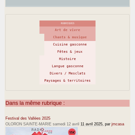
RUBRIQUES
Art de vivre
Chants & musique
Cuisine gasconne
Fêtes & jeux
Histoire
Langue gasconne
Divers / Mesclats
Paysages & territoires
Dans la même rubrique :
Festival des Vallées 2025
OLORON SAINTE-MARIE samedi 12 avril
11 avril 2025
, par
jmcasa