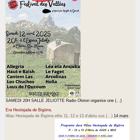
SAMEDI 20H SALLE JELIOTTE Radio Oloron organise une (…)
Era Hestejada de Bigòrra.
46au Hestejada de Bigòrra eths 11, 12 e 13 d’abriu sus (…)
14 mars