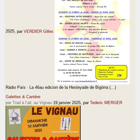
2025
, par
VERDIER Gilles
Ràdio País · La 46au edicion de la Hesteyade de Bigòrra (…)
Galettes & Cantère
par Trad à l’ail, au Vignau
19 janvier 2025
, par
Tederic MERGER