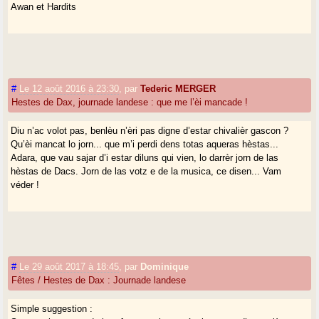
Awan et Hardits
#
Le 12 août 2016 à 23:30
,
par
Tederic MERGER
Hestes de Dax, journade landese : que me l’èi mancade !
Diu n’ac volot pas, benlèu n’èri pas digne d’estar chivalièr gascon ?
Qu’èi mancat lo jorn... que m’i perdi dens totas aqueras hèstas...
Adara, que vau sajar d’i estar diluns qui vien, lo darrèr jorn de las
hèstas de Dacs. Jorn de las votz e de la musica, ce disen... Vam
véder !
#
Le 29 août 2017 à 18:45
,
par
Dominique
Fêtes / Hestes de Dax : Journade landese
Simple suggestion :