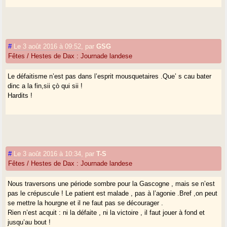
#
Le 3 août 2016 à 09:52
,
par
GSG
Fêtes / Hestes de Dax : Journade landese
Le défaitisme n’est pas dans l’esprit mousquetaires .Que’ s cau bater
dinc a la fin,sii çò qui sii !
Hardits !
#
Le 3 août 2016 à 10:34
,
par
T-S
Fêtes / Hestes de Dax : Journade landese
Nous traversons une période sombre pour la Gascogne , mais se n’est
pas le crépuscule ! Le patient est malade , pas à l’agonie .Bref ,on peut
se mettre la hourgne et il ne faut pas se décourager .
Rien n’est acquit : ni la défaite , ni la victoire , il faut jouer à fond et
jusqu’au bout !