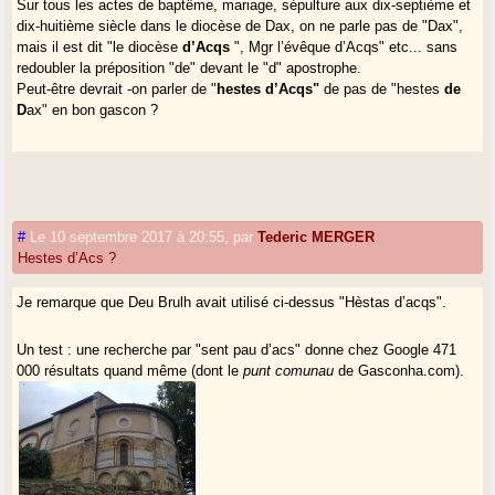
Sur tous les actes de baptême, mariage, sépulture aux dix-septième et
dix-huitième siècle dans le diocèse de Dax, on ne parle pas de "Dax",
mais il est dit "le diocèse
d’Acqs
", Mgr l’évêque d’Acqs" etc... sans
redoubler la préposition "de" devant le "d" apostrophe.
Peut-être devrait -on parler de "
hestes d’Acqs"
de pas de "hestes
de
D
ax" en bon gascon ?
#
Le 10 septembre 2017 à 20:55
,
par
Tederic MERGER
Hestes d’Acs ?
Je remarque que Deu Brulh avait utilisé ci-dessus "Hèstas d’acqs".
Un test : une recherche par "sent pau d’acs" donne chez Google 471
000 résultats quand même (dont le
punt comunau
de Gasconha.com).