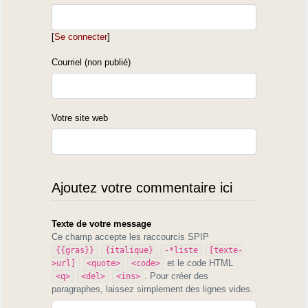
[
Se connecter
]
Courriel (non publié)
Votre site web
Ajoutez votre commentaire ici
Texte de votre message
Ce champ accepte les raccourcis SPIP
{{gras}}
{italique}
-*liste
[texte-
et le code HTML
>url]
<quote>
<code>
. Pour créer des
<q>
<del>
<ins>
paragraphes, laissez simplement des lignes vides.