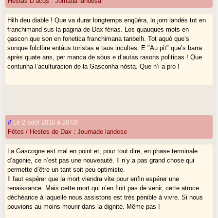
Hèstas D’acqs : Jornada landesa
Hilh deu diable ! Que va durar longtemps enqüèra, lo jorn landés tot en
franchimand sus la pagina de Dax férias. Los quauques mots en
gascon que son en fonetica franchimana tanbelh. Tot aquò que’s
sonque folclòre entàus toristas e taus incultes. E "Au pit" que’s barra
après quate ans, per manca de sòus e d’autas rasons politicas ! Que
contunha l’aculturacion de la Gasconha nòsta. Que n’i a pro !
#
Le 2 août 2016 à 20:08
Fêtes / Hestes de Dax : Journade landese
La Gascogne est mal en point et, pour tout dire, en phase terminale
d’agonie, ce n’est pas une nouveauté. Il n’y a pas grand chose qui
permette d’être un tant soit peu optimiste.
Il faut espérer que la mort viendra vite pour enfin espérer une
renaissance. Mais cette mort qui n’en finit pas de venir, cette atroce
déchéance à laquelle nous assistons est très pénible à vivre. Si nous
pouvions au moins mourir dans la dignité. Même pas !