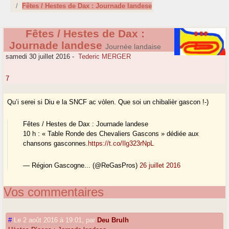
Fêtes / Hestes de Dax : Journade landese
Fêtes / Hestes de Dax :
Journade landese
Journée landaise
samedi 30 juillet 2016
-
Tederic MERGER
7
Qu’i serei si Diu e la SNCF ac vòlen. Que soi un chibalièr gascon !-)
Fêtes / Hestes de Dax : Journade landese
10 h : « Table Ronde des Chevaliers Gascons » dédiée aux
chansons gasconnes.
https://t.co/Ilg323rNpL
— Région Gascogne... (@ReGasPros)
26 juillet 2016
Vos commentaires
#
Le 2 août 2016 à 19:01
,
par
Deu Brulh