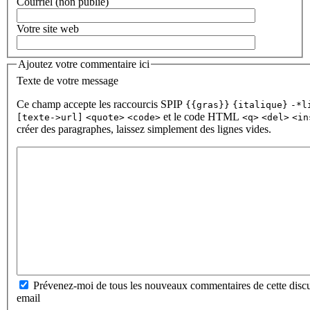
Courriel (non publié)
Votre site web
Ajoutez votre commentaire ici
Texte de votre message
Ce champ accepte les raccourcis SPIP
{{gras}}
{italique}
-*l
et le code HTML
[texte->url]
<quote>
<code>
<q>
<del>
<in
créer des paragraphes, laissez simplement des lignes vides.
Prévenez-moi de tous les nouveaux commentaires de cette discu
email