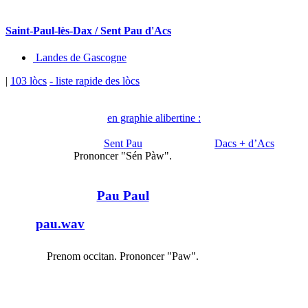
Saint-Paul-lès-Dax / Sent Pau d'Acs
Landes de Gascogne
|
103 lòcs
- liste rapide des lòcs
en graphie alibertine :
Sent Pau
Dacs + d’Acs
Prononcer "Sén Pàw".
Pau Paul
pau.wav
Prenom occitan. Prononcer "Paw".