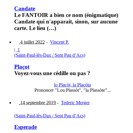
Candate
Le FANTOIR a bien ce nom (énigmatique)
Candate qui n'apparait, sinon, sur aucune
carte. Le lieu (…)
4 juillet 2022
-
Vincent P.
|
1
(Saint-Paul-lès-Dax / Sent Pau d’Acs)
Plaçot
Voyez-vous une cédille ou pas ?
lo Plaçòt, la Plaçòta
Prononcer "Lou Plassòt", "la Plassòte"...
14 septembre 2019
-
Tederic Merger
(Saint-Paul-lès-Dax / Sent Pau d’Acs)
Esperade