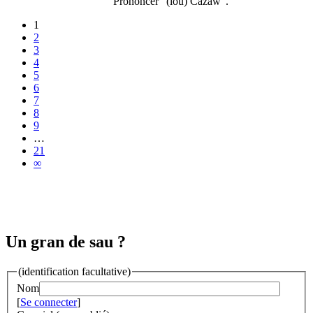
Prononcer "(lou) Cazaw".
1
2
3
4
5
6
7
8
9
…
21
∞
Un gran de sau ?
(identification facultative)
Nom
[
Se connecter
]