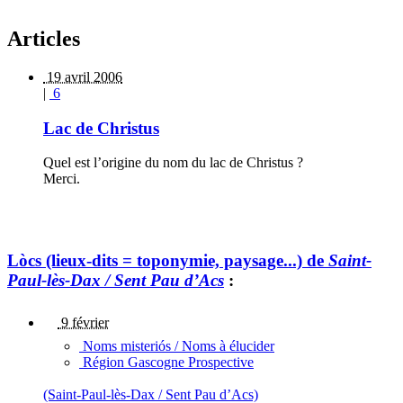
Articles
19 avril 2006
|
6
Lac de Christus
Quel est l’origine du nom du lac de Christus ?
Merci.
Lòcs (lieux-dits = toponymie, paysage...) de
Saint-
Paul-lès-Dax / Sent Pau d’Acs
:
9 février
Noms misteriós / Noms à élucider
Région Gascogne Prospective
(Saint-Paul-lès-Dax / Sent Pau d’Acs)