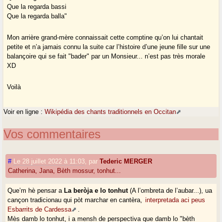
Que la regarda bassi
Que la regarda balla"
Mon arrière grand-mère connaissait cette comptine qu’on lui chantait
petite et n’a jamais connu la suite car l’histoire d’une jeune fille sur une
balançoire qui se fait "bader" par un Monsieur... n’est pas très morale
XD
Voilà
Voir en ligne :
Wikipédia des chants traditionnels en Occitan
Vos commentaires
#
Le 28 juillet 2022 à 11:03
,
par
Tederic MERGER
Catherina, Jana, Bèth mossur, tonhut...
Que’m hè pensar a
La beròja e lo tonhut
(A l’ombreta de l’aubar...), ua
cançon tradicionau qui pòt marchar en cantèra,
interpretada aci peus
Esbarrits de Cardessa
.
Mès damb lo tonhut, i a mensh de perspectiva que damb lo "bèth