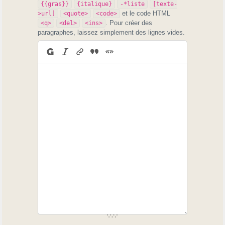
{{gras}}
{italique}
-*liste
[texte-
et le code HTML
>url]
<quote>
<code>
. Pour créer des
<q>
<del>
<ins>
paragraphes, laissez simplement des lignes vides.