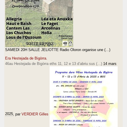
SAMEDI 20H SALLE JELIOTTE Radio Oloron organise une (…)
Era Hestejada de Bigòrra.
46au Hestejada de Bigòrra eths 11, 12 e 13 d’abriu sus (…)
14 mars
2025
, par
VERDIER Gilles