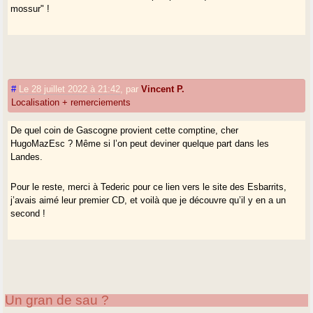
mossur" !
#
Le 28 juillet 2022 à 21:42
,
par
Vincent P.
Localisation + remerciements
De quel coin de Gascogne provient cette comptine, cher
HugoMazEsc ? Même si l’on peut deviner quelque part dans les
Landes.
Pour le reste, merci à Tederic pour ce lien vers le site des Esbarrits,
j’avais aimé leur premier CD, et voilà que je découvre qu’il y en a un
second !
Un gran de sau ?