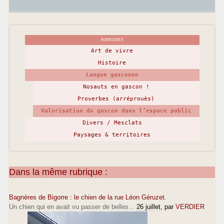
RUBRIQUES
Art de vivre
Histoire
Langue gasconne
Nosauts en gascon !
Proverbes (arréprouès)
Valorisation du gascon dans l’espace public
Divers / Mesclats
Paysages & territoires
Dans la même rubrique :
Bagnères de Bigorre : le chien de la rue Léon Géruzet.
Un chien qui en avait vu passer de belles...
26 juillet
, par
VERDIER