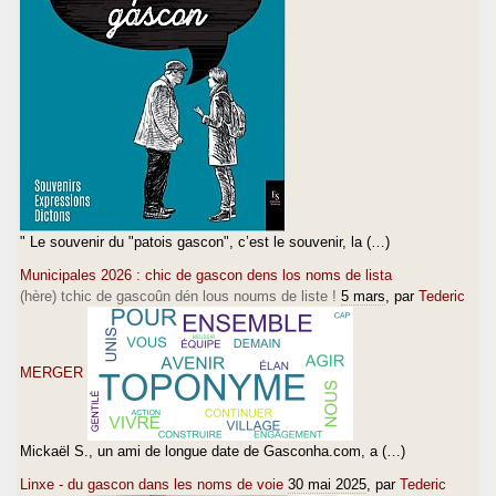
" Le souvenir du "patois gascon", c’est le souvenir, la (…)
Municipales 2026 : chic de gascon dens los noms de lista
(hère) tchic de gascoûn dén lous noums de liste !
5 mars
, par
Tederic
MERGER
Mickaël S., un ami de longue date de Gasconha.com, a (…)
Linxe - du gascon dans les noms de voie
30 mai 2025
, par
Tederic