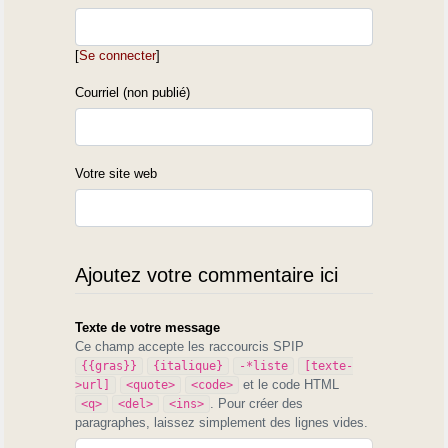
[
Se connecter
]
Courriel (non publié)
Votre site web
Ajoutez votre commentaire ici
Texte de votre message
Ce champ accepte les raccourcis SPIP
{{gras}}
{italique}
-*liste
[texte-
et le code HTML
>url]
<quote>
<code>
. Pour créer des
<q>
<del>
<ins>
paragraphes, laissez simplement des lignes vides.