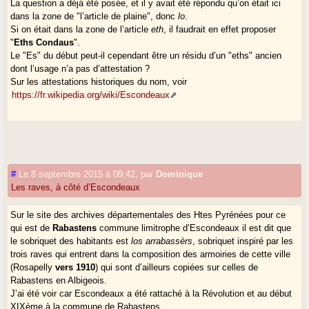
La question a déjà été posée, et il y avait été répondu qu’on était ici
dans la zone de "l’article de plaine", donc
lo
.
Si on était dans la zone de l’article
eth
, il faudrait en effet proposer
"
Eths Condaus
".
Le "Es" du début peut-il cependant être un résidu d’un "eths" ancien
dont l’usage n’a pas d’attestation ?
Sur les attestations historiques du nom, voir
https://fr.wikipedia.org/wiki/Escondeaux
#
Le 8 septembre 2015 à 09:42
,
par
Dominique
Les raves, à côté d’Escondeaux
Sur le site des archives départementales des Htes Pyrénées pour ce
qui est de
Rabastens
commune limitrophe d’Escondeaux il est dit que
le sobriquet des habitants est
los arrabassèrs
, sobriquet inspiré par les
trois raves qui entrent dans la composition des armoiries de cette ville
(Rosapelly
vers 1910
) qui sont d’ailleurs copiées sur celles de
Rabastens en Albigeois.
J’ai été voir car Escondeaux a été rattaché à la Révolution et au début
XIXème à la commune de Rabastens.