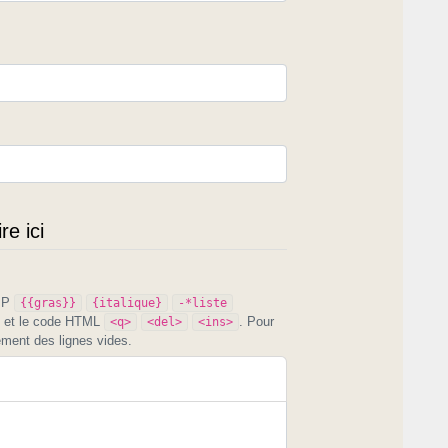
e ici
PIP
{{gras}}
{italique}
-*liste
et le code HTML
. Pour
<q>
<del>
<ins>
ement des lignes vides.