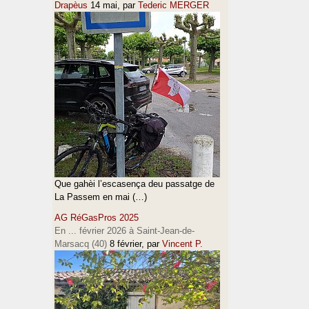
Drapèus
14 mai
, par
Tederic MERGER
Que gahèi l’escasença deu passatge de
La Passem en mai (…)
AG RéGasPros 2025
En ... février 2026 à Saint-Jean-de-
Marsacq (40)
8 février
, par
Vincent P.