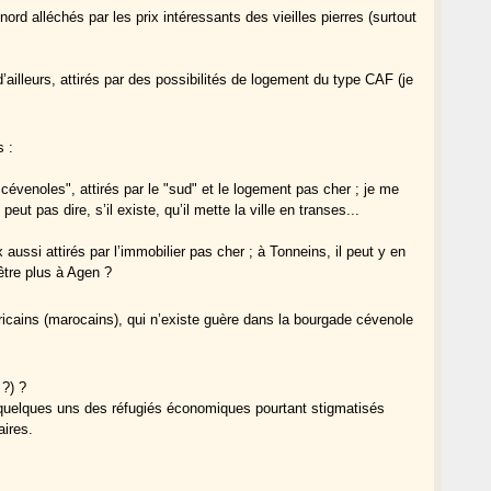
rd alléchés par les prix intéressants des vieilles pierres (surtout
leurs, attirés par des possibilités de logement du type CAF (je
s :
évenoles", attirés par le "sud" et le logement pas cher ; je me
ut pas dire, s’il existe, qu’il mette la ville en transes...
 aussi attirés par l’immobilier pas cher ; à Tonneins, il peut y en
-être plus à Agen ?
ricains (marocains), qui n’existe guère dans la bourgade cévenole
 ?) ?
quelques uns des réfugiés économiques pourtant stigmatisés
aires.