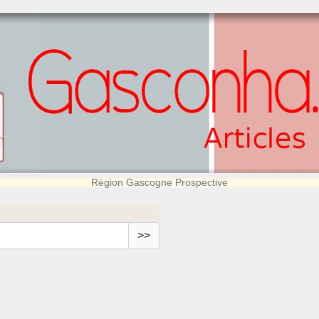
Région Gascogne Prospective
>>