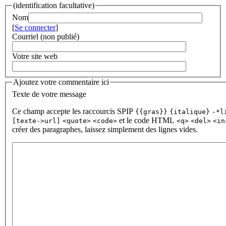
(identification facultative)
Nom
[
Se connecter
]
Courriel (non publié)
Votre site web
Ajoutez votre commentaire ici
Texte de votre message
Ce champ accepte les raccourcis SPIP
{{gras}}
{italique}
-*l
et le code HTML
[texte->url]
<quote>
<code>
<q>
<del>
<in
créer des paragraphes, laissez simplement des lignes vides.