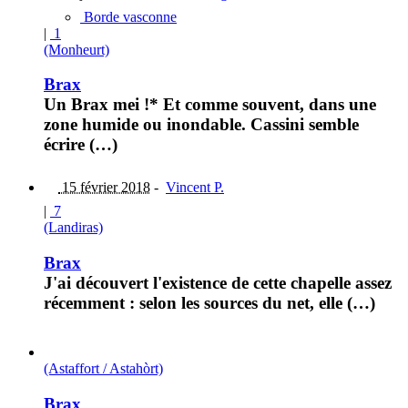
Borde vasconne
|
1
(Monheurt)
Brax
Un Brax mei !* Et comme souvent, dans une
zone humide ou inondable. Cassini semble
écrire (…)
15 février 2018
-
Vincent P.
|
7
(Landiras)
Brax
J'ai découvert l'existence de cette chapelle assez
récemment : selon les sources du net, elle (…)
(Astaffort / Astahòrt)
Brax