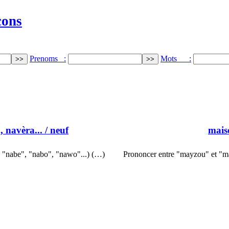
cons
Prenoms :
Mots :
, navèra...
/ neuf
mais
 "nabe", "nabo", "nawo"...) (…)
Prononcer entre "mayzou" et "m