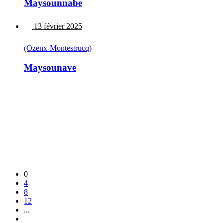
Maysounnabe
13 février 2025
(Ozenx-Montestrucq)
Maysounave
0
4
8
12
...