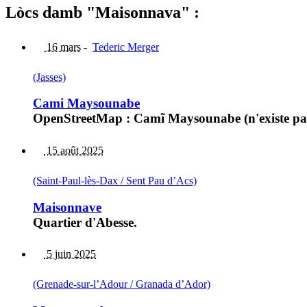
Lòcs damb "Maisonnava" :
16 mars
-
Tederic Merger
(Jasses)
Cami Maysounabe
OpenStreetMap : Camĩ Maysounabe (n'existe pas su
15 août 2025
(Saint-Paul-lès-Dax / Sent Pau d’Acs)
Maisonnave
Quartier d'Abesse.
5 juin 2025
(Grenade-sur-l’Adour / Granada d’Ador)