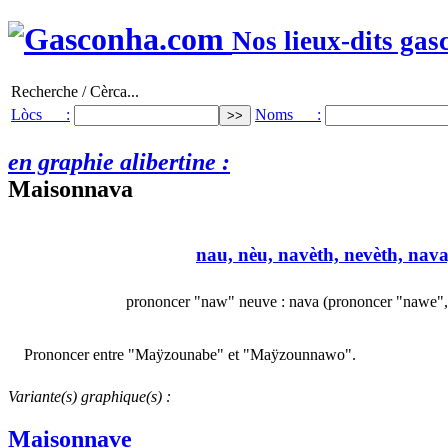
Nos lieux-dits gas
Recherche / Cèrca...
Lòcs :
Noms :
en graphie alibertine :
Maisonnava
nau, nèu, navèth, nevèth, nava
prononcer "naw" neuve : nava (prononcer "nawe",
Prononcer entre "Maÿzounabe" et "Maÿzounnawo".
Variante(s) graphique(s) :
Maisonnave