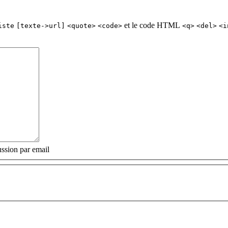
et le code HTML
iste
[texte->url]
<quote>
<code>
<q>
<del>
<i
ssion par email