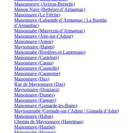
Maisonneuve (Avéron-Bergelle)
Maison Nave (Betbézer-d’Armagnac)
Maisonnave (Le Frêche)
Maisonnave (Labastide-d’Armagnac / La Bastida
d’Armanhac)
Maisonnabe (Mauvezin-d’Armagnac)
Maisonnave (Aire-sur-l’Adour)
Maisonnave (Amou)
Maysonnave (Baigts)
Maisonnabe (Bordères-et-Lamensans)
Maisonnave (Castelner)
Maisonnave (Cauna)
Maisonnave (Cauneille)
Maisonnave (Caupenne)
Maisonnave (Dax)
Rue de Maysonnave (Dax)
Maysonnave (Donzacq)
Maisonnave (Dumes)
Maisonnave (Fargues)
Maisonnave (Gamarde-les-Bains)
Maysounnabe (Grenade-sur-l’Adour / Granada d’Ador)
Maisonnave (Habas)
Chemin de Maysonnave (Hagetmau)
Maisonnave (Hauriet)
Maisonnabe (Heugas)