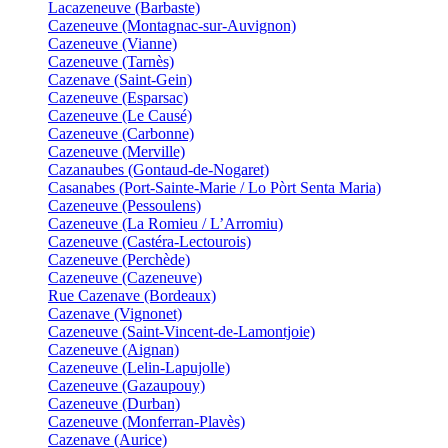
Lacazeneuve (Barbaste)
Cazeneuve (Montagnac-sur-Auvignon)
Cazeneuve (Vianne)
Cazeneuve (Tarnès)
Cazenave (Saint-Gein)
Cazeneuve (Esparsac)
Cazeneuve (Le Causé)
Cazeneuve (Carbonne)
Cazeneuve (Merville)
Cazanaubes (Gontaud-de-Nogaret)
Casanabes (Port-Sainte-Marie / Lo Pòrt Senta Maria)
Cazeneuve (Pessoulens)
Cazeneuve (La Romieu / L’Arromiu)
Cazeneuve (Castéra-Lectourois)
Cazeneuve (Perchède)
Cazeneuve (Cazeneuve)
Rue Cazenave (Bordeaux)
Cazenave (Vignonet)
Cazeneuve (Saint-Vincent-de-Lamontjoie)
Cazeneuve (Aignan)
Cazeneuve (Lelin-Lapujolle)
Cazeneuve (Gazaupouy)
Cazeneuve (Durban)
Cazeneuve (Monferran-Plavès)
Cazenave (Aurice)