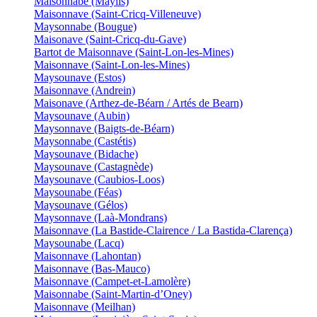
Maisonnabe (Maylis)
Maisonnave (Saint-Cricq-Villeneuve)
Maysonnabe (Bougue)
Maisonave (Saint-Cricq-du-Gave)
Bartot de Maisonnave (Saint-Lon-les-Mines)
Maisonnave (Saint-Lon-les-Mines)
Maysounave (Estos)
Maisonnave (Andrein)
Maisonave (Arthez-de-Béarn / Artés de Bearn)
Maysounave (Aubin)
Maysonnave (Baigts-de-Béarn)
Maysonnabe (Castétis)
Maysounave (Bidache)
Maysounave (Castagnède)
Maysounave (Caubios-Loos)
Maysounabe (Féas)
Maysounave (Gélos)
Maysonnave (Laà-Mondrans)
Maisonnave (La Bastide-Clairence / La Bastida-Clarença)
Maysounabe (Lacq)
Maisonnave (Lahontan)
Maisonnave (Bas-Mauco)
Maisonnave (Campet-et-Lamolère)
Maisonnabe (Saint-Martin-d’Oney)
Maisonnave (Meilhan)