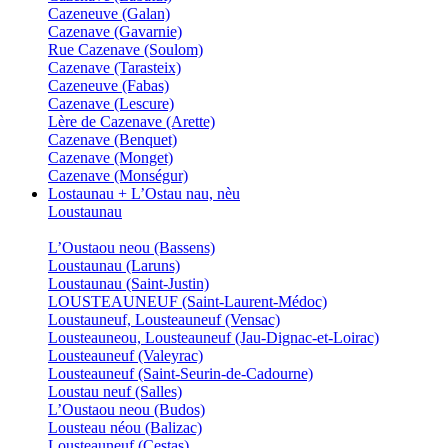
Cazeneuve (Galan)
Cazenave (Gavarnie)
Rue Cazenave (Soulom)
Cazenave (Tarasteix)
Cazeneuve (Fabas)
Cazenave (Lescure)
Lère de Cazenave (Arette)
Cazenave (Benquet)
Cazenave (Monget)
Cazenave (Monségur)
Lostaunau + L’Ostau nau, nèu
Loustaunau
L’Oustaou neou (Bassens)
Loustaunau (Laruns)
Loustaunau (Saint-Justin)
LOUSTEAUNEUF (Saint-Laurent-Médoc)
Loustauneuf, Lousteauneuf (Vensac)
Lousteauneou, Lousteauneuf (Jau-Dignac-et-Loirac)
Lousteauneuf (Valeyrac)
Lousteauneuf (Saint-Seurin-de-Cadourne)
Loustau neuf (Salles)
L’Oustaou neou (Budos)
Lousteau néou (Balizac)
Lousteauneuf (Cestas)