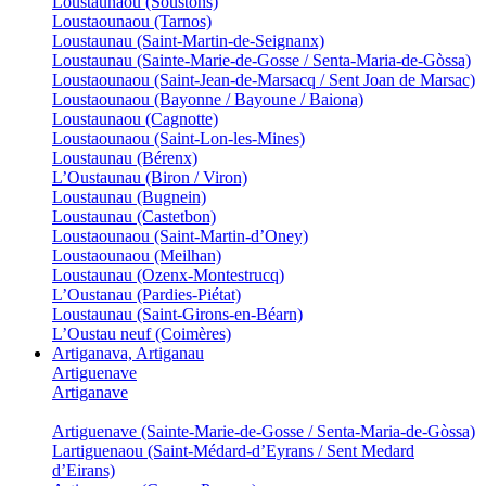
Loustaunaou (Soustons)
Loustaounaou (Tarnos)
Loustaunau (Saint-Martin-de-Seignanx)
Loustaunau (Sainte-Marie-de-Gosse / Senta-Maria-de-Gòssa)
Loustaounaou (Saint-Jean-de-Marsacq / Sent Joan de Marsac)
Loustaounaou (Bayonne / Bayoune / Baiona)
Loustaunaou (Cagnotte)
Loustaounaou (Saint-Lon-les-Mines)
Loustaunau (Bérenx)
L’Oustaunau (Biron / Viron)
Loustaunau (Bugnein)
Loustaunau (Castetbon)
Loustaounaou (Saint-Martin-d’Oney)
Loustaounaou (Meilhan)
Loustaunau (Ozenx-Montestrucq)
L’Oustanau (Pardies-Piétat)
Loustaunau (Saint-Girons-en-Béarn)
L’Oustau neuf (Coimères)
Artiganava, Artiganau
Artiguenave
Artiganave
Artiguenave (Sainte-Marie-de-Gosse / Senta-Maria-de-Gòssa)
Lartiguenaou (Saint-Médard-d’Eyrans / Sent Medard
d’Eirans)