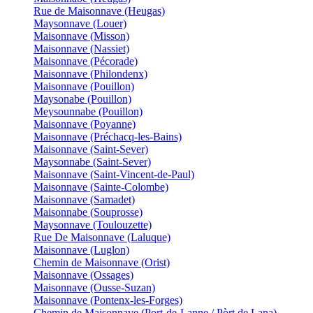
Rue de Maisonnave (Heugas)
Maysonnave (Louer)
Maisonnave (Misson)
Maisonnave (Nassiet)
Maisonnave (Pécorade)
Maisonnave (Philondenx)
Maisonnave (Pouillon)
Maysonabe (Pouillon)
Meysounnabe (Pouillon)
Maisonnave (Poyanne)
Maisonnave (Préchacq-les-Bains)
Maisonnave (Saint-Sever)
Maysonnabe (Saint-Sever)
Maisonnave (Saint-Vincent-de-Paul)
Maisonnave (Sainte-Colombe)
Maisonnave (Samadet)
Maisonnabe (Souprosse)
Maysonnave (Toulouzette)
Rue De Maisonnave (Laluque)
Maisonnave (Luglon)
Chemin de Maisonnave (Orist)
Maisonnave (Ossages)
Maisonnave (Ousse-Suzan)
Maisonnave (Pontenx-les-Forges)
Chemin de Maisonnave (Port-de-Lanne / Pòrt de Lana)