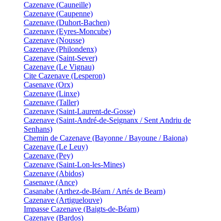
Cazenave (Cauneille)
Cazenave (Caupenne)
Cazenave (Duhort-Bachen)
Cazenave (Eyres-Moncube)
Cazenave (Nousse)
Cazenave (Philondenx)
Cazenave (Saint-Sever)
Cazenave (Le Vignau)
Cite Cazenave (Lesperon)
Casenave (Orx)
Cazenave (Linxe)
Cazenave (Taller)
Cazenave (Saint-Laurent-de-Gosse)
Cazenave (Saint-André-de-Seignanx / Sent Andriu de
Senhans)
Chemin de Cazenave (Bayonne / Bayoune / Baiona)
Cazenave (Le Leuy)
Cazenave (Pey)
Cazenave (Saint-Lon-les-Mines)
Cazenave (Abidos)
Casenave (Ance)
Casanabe (Arthez-de-Béarn / Artés de Bearn)
Cazenave (Artiguelouve)
Impasse Cazenave (Baigts-de-Béarn)
Cazenave (Bardos)