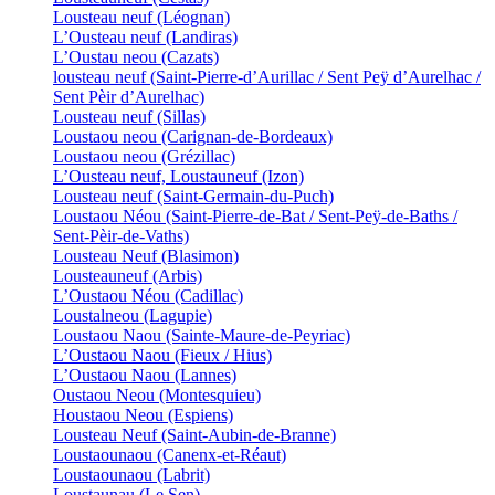
Lousteau neuf (Léognan)
L’Ousteau neuf (Landiras)
L’Oustau neou (Cazats)
lousteau neuf (Saint-Pierre-d’Aurillac / Sent Peÿ d’Aurelhac /
Sent Pèir d’Aurelhac)
Lousteau neuf (Sillas)
Loustaou neou (Carignan-de-Bordeaux)
Loustaou neou (Grézillac)
L’Ousteau neuf, Loustauneuf (Izon)
Lousteau neuf (Saint-Germain-du-Puch)
Loustaou Néou (Saint-Pierre-de-Bat / Sent-Peÿ-de-Baths /
Sent-Pèir-de-Vaths)
Lousteau Neuf (Blasimon)
Lousteauneuf (Arbis)
L’Oustaou Néou (Cadillac)
Loustalneou (Lagupie)
Loustaou Naou (Sainte-Maure-de-Peyriac)
L’Oustaou Naou (Fieux / Hius)
L’Oustaou Naou (Lannes)
Oustaou Neou (Montesquieu)
Houstaou Neou (Espiens)
Lousteau Neuf (Saint-Aubin-de-Branne)
Loustaounaou (Canenx-et-Réaut)
Loustaounaou (Labrit)
Loustaunau (Le Sen)