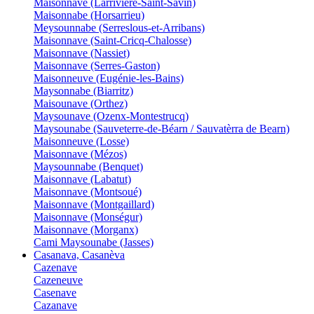
Maisonnave (Larrivière-Saint-Savin)
Maisonnabe (Horsarrieu)
Meysounnabe (Serreslous-et-Arribans)
Maisonnave (Saint-Cricq-Chalosse)
Maisonnave (Nassiet)
Maisonnave (Serres-Gaston)
Maisonneuve (Eugénie-les-Bains)
Maysonnabe (Biarritz)
Maisounave (Orthez)
Maysounave (Ozenx-Montestrucq)
Maysounabe (Sauveterre-de-Béarn / Sauvatèrra de Bearn)
Maisonneuve (Losse)
Maisonnave (Mézos)
Maysounnabe (Benquet)
Maisonnave (Labatut)
Maisonnave (Montsoué)
Maisonnave (Montgaillard)
Maisonnave (Monségur)
Maisonnave (Morganx)
Cami Maysounabe (Jasses)
Casanava, Casanèva
Cazenave
Cazeneuve
Casenave
Cazanave