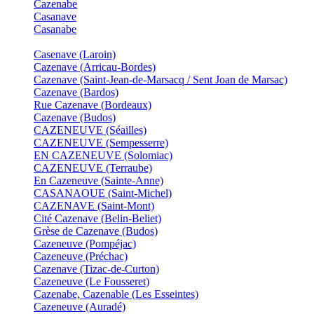
Cazenabe
Casanave
Casanabe
Casenave (Laroin)
Cazenave (Arricau-Bordes)
Cazenave (Saint-Jean-de-Marsacq / Sent Joan de Marsac)
Cazenave (Bardos)
Rue Cazenave (Bordeaux)
Cazenave (Budos)
CAZENEUVE (Séailles)
CAZENEUVE (Sempesserre)
EN CAZENEUVE (Solomiac)
CAZENEUVE (Terraube)
En Cazeneuve (Sainte-Anne)
CASANAOUE (Saint-Michel)
CAZENAVE (Saint-Mont)
Cité Cazenave (Belin-Beliet)
Grèse de Cazenave (Budos)
Cazeneuve (Pompéjac)
Cazeneuve (Préchac)
Cazenave (Tizac-de-Curton)
Cazeneuve (Le Fousseret)
Cazenabe, Cazenable (Les Esseintes)
Cazeneuve (Auradé)