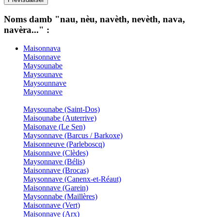
Noms damb "nau, nèu, navèth, nevèth, nava,
navèra..." :
Maisonnava
Maisonnave
Maysounabe
Maysounave
Maysounnave
Maysonnave
Maysounabe (Saint-Dos)
Maisounabe (Auterrive)
Maisonave (Le Sen)
Maysonnave (Barcus / Barkoxe)
Maisonneuve (Parleboscq)
Maisonnave (Clèdes)
Maysonnave (Bélis)
Maisonnave (Brocas)
Maysonnave (Canenx-et-Réaut)
Maisonnave (Garein)
Maysonnabe (Maillères)
Maisonnave (Vert)
Maisonnave (Arx)