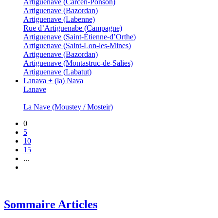
Artiguenave (Carcen-Ponson)
Artiguenave (Bazordan)
Artiguenave (Labenne)
Rue d’Artiguenabe (Campagne)
Artiguenave (Saint-Étienne-d’Orthe)
Artiguenave (Saint-Lon-les-Mines)
Artiguenave (Bazordan)
Artiguenave (Montastruc-de-Salies)
Artiguenave (Labatut)
Lanava + (la) Nava
Lanave
La Nave (Moustey / Mosteir)
0
5
10
15
...
Sommaire Articles