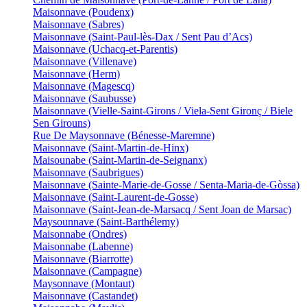
Maisonnave (Poudenx)
Maisonnave (Sabres)
Maisonnave (Saint-Paul-lès-Dax / Sent Pau d’Acs)
Maisonnave (Uchacq-et-Parentis)
Maisonnave (Villenave)
Maisonnave (Herm)
Maisonnave (Magescq)
Maisonnave (Saubusse)
Maisonnave (Vielle-Saint-Girons / Viela-Sent Gironç / Biele
Sen Girouns)
Rue De Maysonnave (Bénesse-Maremne)
Maisonnave (Saint-Martin-de-Hinx)
Maisounabe (Saint-Martin-de-Seignanx)
Maisonnave (Saubrigues)
Maisonnave (Sainte-Marie-de-Gosse / Senta-Maria-de-Gòssa)
Maisonnave (Saint-Laurent-de-Gosse)
Maisonnave (Saint-Jean-de-Marsacq / Sent Joan de Marsac)
Maysounnave (Saint-Barthélemy)
Maisonnabe (Ondres)
Maisonnabe (Labenne)
Maisonnave (Biarrotte)
Maisonnave (Campagne)
Maysonnave (Montaut)
Maisonnave (Castandet)