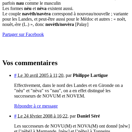
parfois
nau
comme le masculin
Les formes
nèu
et
nèva
existent aussi.
Le couple
navèth/navèra
correspond à nouveau/nouvelle ; variante
pour les Landes, et peut-être aussi pour le Médoc et autres : « noèt,
nouèt,-ère (L.) », donc
novèth/novèra
[Palay]
Partager sur Facebook
Vos commentaires
#
Le 30 avril 2005 à 11:20
,
par
Philippe Lartigue
Effectivement, dans le nord des Landes et en Gironde on a
"nèu" et "nèva" vs "nau", on a en effet distingué les
successeurs de NOVUM et NOVEM.
Répondre à ce message
#
Le 24 février 2008 à 16:22
,
par
Daniel Séré
Les successeurs de NOVU(M) et NOVA(M) ont donné [nèw]
et [’nèbë] à Marmande, [nèw] et [’nèbo] à Tonneins.