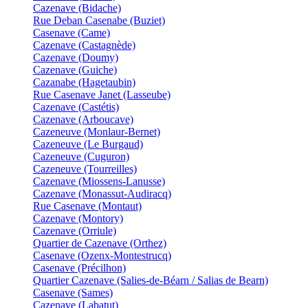
Cazenave (Bidache)
Rue Deban Casenabe (Buziet)
Casenave (Came)
Cazenave (Castagnède)
Cazenave (Doumy)
Cazenave (Guiche)
Cazanabe (Hagetaubin)
Rue Casenave Janet (Lasseube)
Cazenave (Castétis)
Cazenave (Arboucave)
Cazeneuve (Monlaur-Bernet)
Cazeneuve (Le Burgaud)
Cazeneuve (Cuguron)
Cazeneuve (Tourreilles)
Cazenave (Miossens-Lanusse)
Cazenave (Monassut-Audiracq)
Rue Casenave (Montaut)
Cazenave (Montory)
Cazenave (Orriule)
Quartier de Cazenave (Orthez)
Casenave (Ozenx-Montestrucq)
Casenave (Précilhon)
Quartier Cazenave (Salies-de-Béarn / Salias de Bearn)
Casenave (Sames)
Cazenave (Labatut)