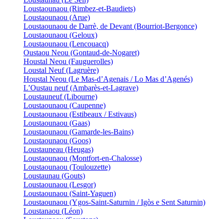
Loustaounaou (Rimbez-et-Baudiets)
Loustaounaou (Arue)
Loustaounaou de Darrè, de Devant (Bourriot-Bergonce)
Loustaounaou (Geloux)
Loustaounaou (Lencouacq)
Oustaou Neou (Gontaud-de-Nogaret)
Houstal Neou (Fauguerolles)
Loustal Neuf (Lagruère)
Houstal Neou (Le Mas-d’Agenais / Lo Mas d’Agenés)
L’Oustau neuf (Ambarès-et-Lagrave)
Loustauneuf (Libourne)
Loustaounaou (Caupenne)
Loustaounaou (Estibeaux / Estivaus)
Loustaounaou (Gaas)
Loustaounaou (Gamarde-les-Bains)
Loustaounaou (Goos)
Loustauneau (Heugas)
Loustaounaou (Montfort-en-Chalosse)
Loustaounaou (Toulouzette)
Loustaunau (Gouts)
Loustaounaou (Lesgor)
Loustaounaou (Saint-Yaguen)
Loustaounaou (Ygos-Saint-Saturnin / Igòs e Sent Saturnin)
Loustanaou (Léon)