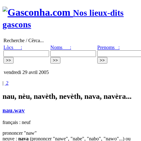
Nos lieux-dits
gascons
Recherche / Cèrca...
Lòcs :
Noms :
Prenoms :
vendredi 29 avril 2005
|
2
nau, nèu, navèth, nevèth, nava, navèra...
nau.wav
français : neuf
prononcer "naw"
neuve :
nava
(prononcer "nawe", "nabe", "nabo", "nawo"...) ou