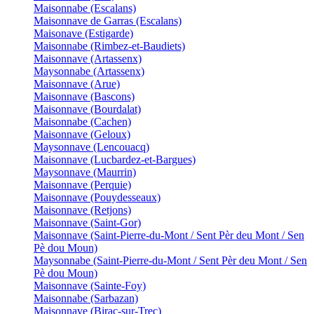
Maisonnabe (Escalans)
Maisonnave de Garras (Escalans)
Maisonave (Estigarde)
Maisonnabe (Rimbez-et-Baudiets)
Maisonnave (Artassenx)
Maysonnabe (Artassenx)
Maisonnave (Arue)
Maisonnave (Bascons)
Maisonnave (Bourdalat)
Maisonnabe (Cachen)
Maisonnave (Geloux)
Maysonnave (Lencouacq)
Maisonnave (Lucbardez-et-Bargues)
Maysonnave (Maurrin)
Maisonnave (Perquie)
Maisonnave (Pouydesseaux)
Maisonnave (Retjons)
Maisonnave (Saint-Gor)
Maisonnave (Saint-Pierre-du-Mont / Sent Pèr deu Mont / Sen
Pè dou Moun)
Maysonnabe (Saint-Pierre-du-Mont / Sent Pèr deu Mont / Sen
Pè dou Moun)
Maisonnave (Sainte-Foy)
Maisonnabe (Sarbazan)
Maisonnave (Birac-sur-Trec)