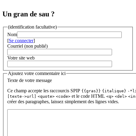
Un gran de sau ?
(identification facultative)
Nom
[
Se connecter
]
Courriel (non publié)
Votre site web
Ajoutez votre commentaire ici
Texte de votre message
Ce champ accepte les raccourcis SPIP
{{gras}}
{italique}
-*l
et le code HTML
[texte->url]
<quote>
<code>
<q>
<del>
<in
créer des paragraphes, laissez simplement des lignes vides.