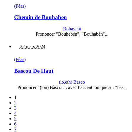
(Féas)
Chemin de Bouhaben
Bohavent
Prononcer "Bouhebén", "Bouhabén"...
22 mars 2024
(Féas)
Bascou De Haut
(lo,eth) Basco
Prononcer "(lou) Bàscou", avec l’accent tonique sur "bas".
1
2
3
4
5
6
7