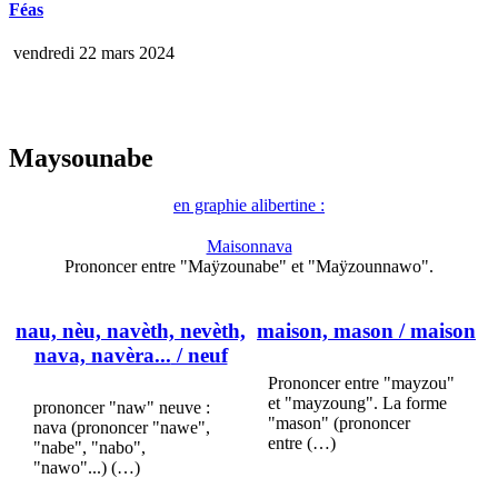
Féas
vendredi 22 mars 2024
Maysounabe
en graphie alibertine :
Maisonnava
Prononcer entre "Maÿzounabe" et "Maÿzounnawo".
nau, nèu, navèth, nevèth,
maison, mason
/ maison
nava, navèra...
/ neuf
Prononcer entre "mayzou"
et "mayzoung". La forme
prononcer "naw" neuve :
"mason" (prononcer
nava (prononcer "nawe",
entre (…)
"nabe", "nabo",
"nawo"...) (…)