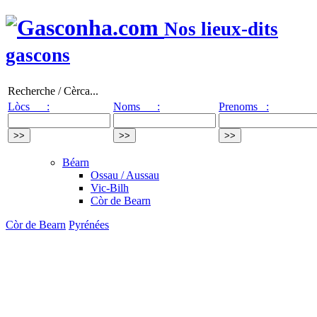
Nos lieux-dits
gascons
Recherche / Cèrca...
Lòcs :
Noms :
Prenoms :
Béarn
Ossau / Aussau
Vic-Bilh
Còr de Bearn
Còr de Bearn
Pyrénées