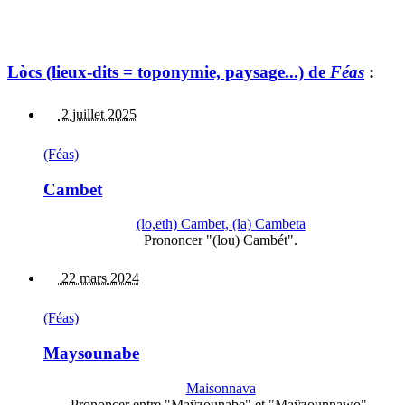
Lòcs (lieux-dits = toponymie, paysage...) de
Féas
:
2 juillet 2025
(Féas)
Cambet
(lo,eth) Cambet, (la) Cambeta
Prononcer "(lou) Cambét".
22 mars 2024
(Féas)
Maysounabe
Maisonnava
Prononcer entre "Maÿzounabe" et "Maÿzounnawo".