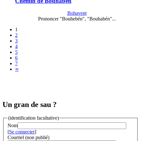
Chemin de Bouhaben
Bohavent
Prononcer "Bouhebén", "Bouhabén"...
1
2
3
4
5
6
7
∞
Un gran de sau ?
(identification facultative)
Nom
[
Se connecter
]
Courriel (non publié)