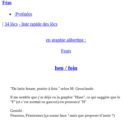
Féas
Pyrénées
|
34 lòcs
- liste rapide des lòcs
en graphie alibertine :
Fears
hen
/ foin
"Du latin fenare, prairie à foin." selon M. Grosclaude.
Il me semble que j’ai déjà vu la graphie "Hiars", ce qui suggère que le
"F" (et c’est normal en gascon) est prononcé "H".
Gentilé :
Féasiens, Féasiennes (ça sonne faux ! mais que proposer d’autre ?)