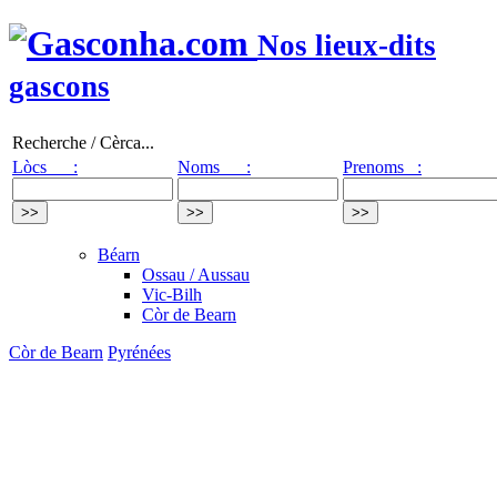
Nos lieux-dits
gascons
Recherche / Cèrca...
Lòcs :
Noms :
Prenoms :
Béarn
Ossau / Aussau
Vic-Bilh
Còr de Bearn
Còr de Bearn
Pyrénées