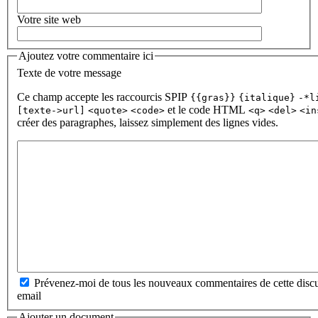
Votre site web
Ajoutez votre commentaire ici
Texte de votre message
Ce champ accepte les raccourcis SPIP
{{gras}}
{italique}
-*l
et le code HTML
[texte->url]
<quote>
<code>
<q>
<del>
<in
créer des paragraphes, laissez simplement des lignes vides.
Prévenez-moi de tous les nouveaux commentaires de cette discu
email
Ajouter un document