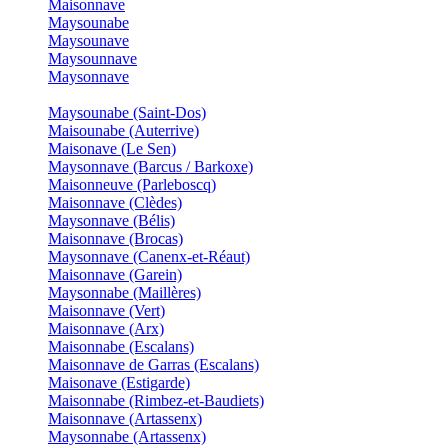
Maisonnave
Maysounabe
Maysounave
Maysounnave
Maysonnave
Maysounabe (Saint-Dos)
Maisounabe (Auterrive)
Maisonave (Le Sen)
Maysonnave (Barcus / Barkoxe)
Maisonneuve (Parleboscq)
Maisonnave (Clèdes)
Maysonnave (Bélis)
Maisonnave (Brocas)
Maysonnave (Canenx-et-Réaut)
Maisonnave (Garein)
Maysonnabe (Maillères)
Maisonnave (Vert)
Maisonnave (Arx)
Maisonnabe (Escalans)
Maisonnave de Garras (Escalans)
Maisonave (Estigarde)
Maisonnabe (Rimbez-et-Baudiets)
Maisonnave (Artassenx)
Maysonnabe (Artassenx)