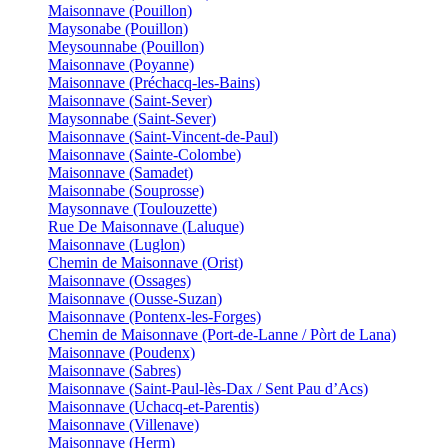
Maisonnave (Pouillon)
Maysonabe (Pouillon)
Meysounnabe (Pouillon)
Maisonnave (Poyanne)
Maisonnave (Préchacq-les-Bains)
Maisonnave (Saint-Sever)
Maysonnabe (Saint-Sever)
Maisonnave (Saint-Vincent-de-Paul)
Maisonnave (Sainte-Colombe)
Maisonnave (Samadet)
Maisonnabe (Souprosse)
Maysonnave (Toulouzette)
Rue De Maisonnave (Laluque)
Maisonnave (Luglon)
Chemin de Maisonnave (Orist)
Maisonnave (Ossages)
Maisonnave (Ousse-Suzan)
Maisonnave (Pontenx-les-Forges)
Chemin de Maisonnave (Port-de-Lanne / Pòrt de Lana)
Maisonnave (Poudenx)
Maisonnave (Sabres)
Maisonnave (Saint-Paul-lès-Dax / Sent Pau d’Acs)
Maisonnave (Uchacq-et-Parentis)
Maisonnave (Villenave)
Maisonnave (Herm)