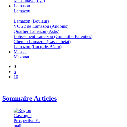
Masounave (Lys)
Lamason
Lamazou
Lamazon (Boulaur)
VC 22 de Lamazou (Andoins)
Quartier Lamazou (Astis)
Lotissement Lamazou (Guinarthe-Parenties)
Chemin Lamazou (Lasseubetat)
Lamazou (Lucq-de-Béarn)
Masoat
Mazouat
0
5
10
Sommaire Articles