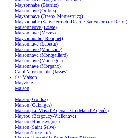
Maysonnabe (Biarritz)
Maisounave (Orthez)
Maysounave (Ozenx-Montestrucq)
Maysounabe (Sauveterre-de-Béarn / Sauvatèrra de Bearn)
Maisonneuve (Losse)
Maisonnave (Mézos)
Maysounnabe (Benquet)
Maisonnave (Labatut)
Maisonnave (Montsoué)
Maisonnave (Montgaillard)
Maisonnave (Monségur)
Maisonnave (Morganx)
Cami Maysounabe (Jasses)
(la) Maison
Mayzoue
Maison
Maison (Guillos)
Maison (Calonges)
Maison (Le Mas-d’Agenais / Lo Mas d’Agenés)
Maysou (Bergouey-Viellenave)
Maison (Hautesvignes)
Maison (Saint-Selve)
Maison (Preignac)