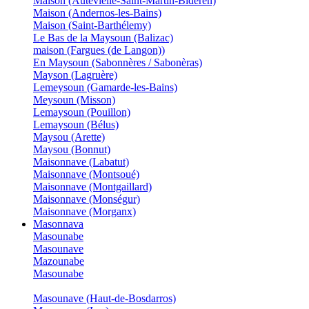
Maison (Autevielle-Saint-Martin-Bideren)
Maison (Andernos-les-Bains)
Maison (Saint-Barthélemy)
Le Bas de la Maysoun (Balizac)
maison (Fargues (de Langon))
En Maysoun (Sabonnères / Sabonèras)
Mayson (Lagruère)
Lemeysoun (Gamarde-les-Bains)
Meysoun (Misson)
Lemaysoun (Pouillon)
Lemaysoun (Bélus)
Maysou (Arette)
Maysou (Bonnut)
Maisonnave (Labatut)
Maisonnave (Montsoué)
Maisonnave (Montgaillard)
Maisonnave (Monségur)
Maisonnave (Morganx)
Masonnava
Masounabe
Masounave
Mazounabe
Masounabe
Masounave (Haut-de-Bosdarros)