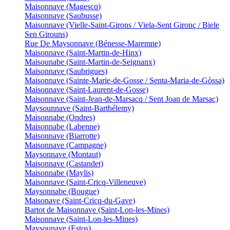
Maisonnave (Magescq)
Maisonnave (Saubusse)
Maisonnave (Vielle-Saint-Girons / Viela-Sent Gironç / Biele
Sen Girouns)
Rue De Maysonnave (Bénesse-Maremne)
Maisonnave (Saint-Martin-de-Hinx)
Maisounabe (Saint-Martin-de-Seignanx)
Maisonnave (Saubrigues)
Maisonnave (Sainte-Marie-de-Gosse / Senta-Maria-de-Gòssa)
Maisonnave (Saint-Laurent-de-Gosse)
Maisonnave (Saint-Jean-de-Marsacq / Sent Joan de Marsac)
Maysounnave (Saint-Barthélemy)
Maisonnabe (Ondres)
Maisonnabe (Labenne)
Maisonnave (Biarrotte)
Maisonnave (Campagne)
Maysonnave (Montaut)
Maisonnave (Castandet)
Maisonnabe (Maylis)
Maisonnave (Saint-Cricq-Villeneuve)
Maysonnabe (Bougue)
Maisonave (Saint-Cricq-du-Gave)
Bartot de Maisonnave (Saint-Lon-les-Mines)
Maisonnave (Saint-Lon-les-Mines)
Maysounave (Estos)