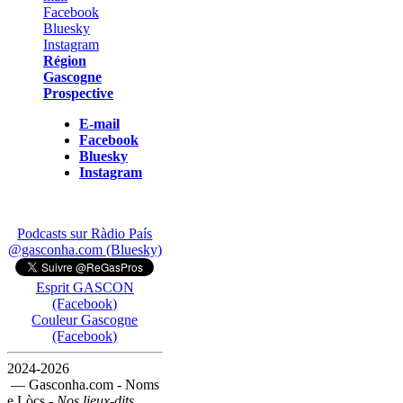
Région
Gascogne
Prospective
E-mail
Facebook
Bluesky
Instagram
Podcasts sur Ràdio País
@gasconha.com (Bluesky)
Esprit GASCON
(Facebook)
Couleur Gascogne
(Facebook)
2024-2026
— Gasconha.com - Noms
e Lòcs -
Nos lieux-dits