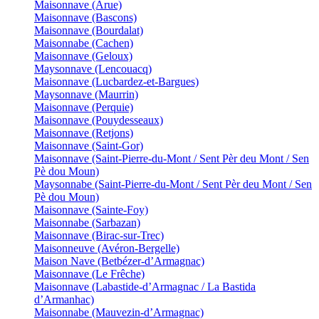
Maisonnave (Arue)
Maisonnave (Bascons)
Maisonnave (Bourdalat)
Maisonnabe (Cachen)
Maisonnave (Geloux)
Maysonnave (Lencouacq)
Maisonnave (Lucbardez-et-Bargues)
Maysonnave (Maurrin)
Maisonnave (Perquie)
Maisonnave (Pouydesseaux)
Maisonnave (Retjons)
Maisonnave (Saint-Gor)
Maisonnave (Saint-Pierre-du-Mont / Sent Pèr deu Mont / Sen
Pè dou Moun)
Maysonnabe (Saint-Pierre-du-Mont / Sent Pèr deu Mont / Sen
Pè dou Moun)
Maisonnave (Sainte-Foy)
Maisonnabe (Sarbazan)
Maisonnave (Birac-sur-Trec)
Maisonneuve (Avéron-Bergelle)
Maison Nave (Betbézer-d’Armagnac)
Maisonnave (Le Frêche)
Maisonnave (Labastide-d’Armagnac / La Bastida
d’Armanhac)
Maisonnabe (Mauvezin-d’Armagnac)