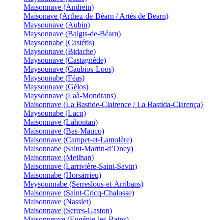
Maisonnave (Andrein)
Maisonave (Arthez-de-Béarn / Artés de Bearn)
Maysounave (Aubin)
Maysonnave (Baigts-de-Béarn)
Maysonnabe (Castétis)
Maysounave (Bidache)
Maysounave (Castagnède)
Maysounave (Caubios-Loos)
Maysounabe (Féas)
Maysounave (Gélos)
Maysonnave (Laà-Mondrans)
Maisonnave (La Bastide-Clairence / La Bastida-Clarença)
Maysounabe (Lacq)
Maisonnave (Lahontan)
Maisonnave (Bas-Mauco)
Maisonnave (Campet-et-Lamolère)
Maisonnabe (Saint-Martin-d’Oney)
Maisonnave (Meilhan)
Maisonnave (Larrivière-Saint-Savin)
Maisonnabe (Horsarrieu)
Meysounnabe (Serreslous-et-Arribans)
Maisonnave (Saint-Cricq-Chalosse)
Maisonnave (Nassiet)
Maisonnave (Serres-Gaston)
Maisonneuve (Eugénie-les-Bains)