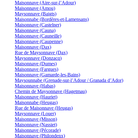
Maisonnave (Aire-sur-l’Adour)
Maisonnave (Amou)
Maysonnave (Baigts)
Maisonnabe (Bordères-et-Lamensans)
Maisonnave (Castelner)
Maisonnave (Cauna)
Maisonnave (Cauneille)
Maisonnave (Caupenne)
Maisonnave (Dax)
Rue de Maysonnave (Dax)
Maysonnave (Donzacq)
Maisonnave (Dumes)
Maisonnave (Fargues)
Maisonnave (Gamarde-les-Bains)
Maysounnabe (Grenade-sur-l’Adour / Granada d’Ador)
Maisonnave (Habas)
Chemin de Maysonnave (Hagetmau)
Maisonnave (Hauriet)
Maisonnabe (Heugas)
Rue de Maisonnave (Heugas)
Maysonnave (Louer)
Maisonnave (Misson)
Maisonnave (Nassiet)
Maisonnave (Pécorade)
Maisonnave (Philondenx)