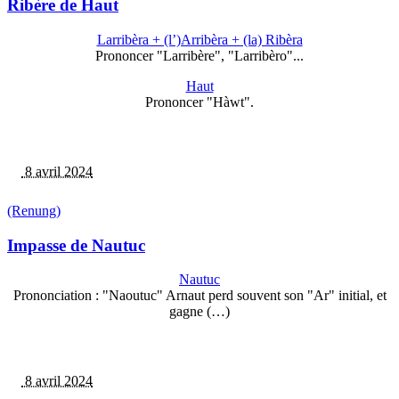
Ribère de Haut
Larribèra + (l’)Arribèra + (la) Ribèra
Prononcer "Larribère", "Larribèro"...
Haut
Prononcer "Hàwt".
8 avril 2024
(Renung)
Impasse de Nautuc
Nautuc
Prononciation : "Naoutuc" Arnaut perd souvent son "Ar" initial, et
gagne (…)
8 avril 2024