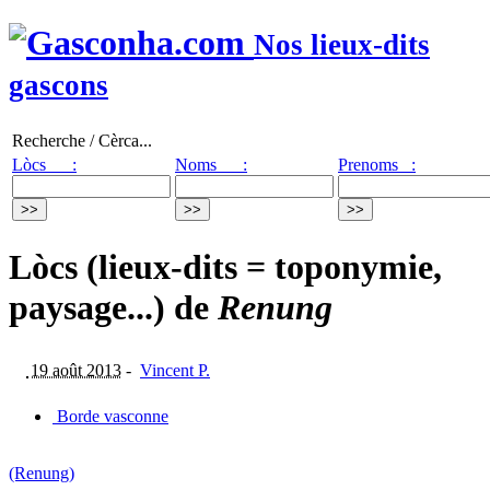
Nos lieux-dits
gascons
Recherche / Cèrca...
Lòcs :
Noms :
Prenoms :
Lòcs (lieux-dits = toponymie,
paysage...) de
Renung
19 août 2013
-
Vincent P.
Borde vasconne
(Renung)