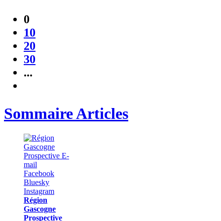
0
10
20
30
...
Sommaire Articles
Région
Gascogne
Prospective