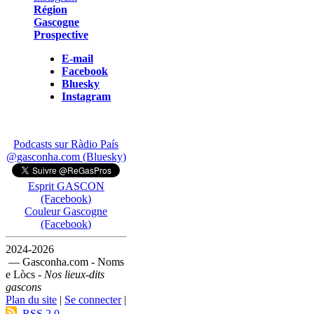
Région
Gascogne
Prospective
E-mail
Facebook
Bluesky
Instagram
Podcasts sur Ràdio País
@gasconha.com (Bluesky)
Esprit GASCON
(Facebook)
Couleur Gascogne
(Facebook)
2024-2026
— Gasconha.com - Noms
e Lòcs -
Nos lieux-dits
gascons
Plan du site
|
Se connecter
|
RSS 2.0