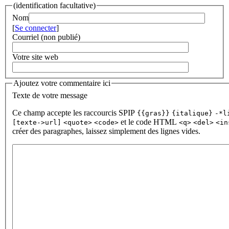
(identification facultative)
Nom
[
Se connecter
]
Courriel (non publié)
Votre site web
Ajoutez votre commentaire ici
Texte de votre message
Ce champ accepte les raccourcis SPIP
{{gras}}
{italique}
-*l
et le code HTML
[texte->url]
<quote>
<code>
<q>
<del>
<in
créer des paragraphes, laissez simplement des lignes vides.