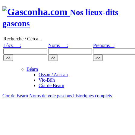
Nos lieux-dits
gascons
Recherche / Cèrca...
Lòcs :
Noms :
Prenoms :
Béarn
Ossau / Aussau
Vic-Bilh
Còr de Bearn
Còr de Bearn
Noms de voie gascons historiques complets