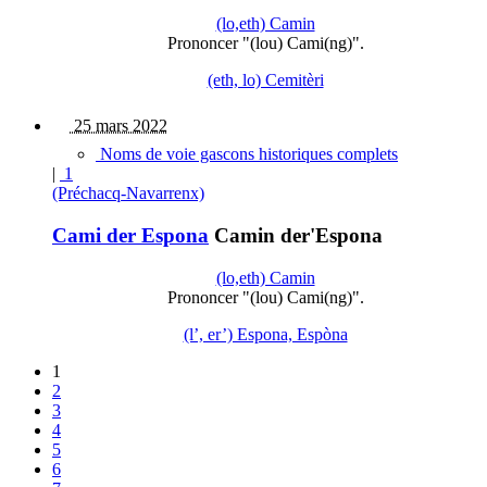
(lo,eth) Camin
Prononcer "(lou) Cami(ng)".
(eth, lo) Cemitèri
25 mars 2022
Noms de voie gascons historiques complets
|
1
(Préchacq-Navarrenx)
Cami der Espona
Camin der'Espona
(lo,eth) Camin
Prononcer "(lou) Cami(ng)".
(l’, er’) Espona, Espòna
1
2
3
4
5
6