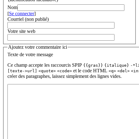
Nom
[
Se connecter
]
Courriel (non publié)
Votre site web
Ajoutez votre commentaire ici
Texte de votre message
Ce champ accepte les raccourcis SPIP
{{gras}}
{italique}
-*l
et le code HTML
[texte->url]
<quote>
<code>
<q>
<del>
<in
créer des paragraphes, laissez simplement des lignes vides.