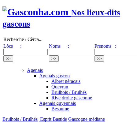
Nos lieux-dits
gascons
Recherche / Cèrca...
Lòcs :
Noms :
Prenoms :
Agenais
Agenais gascon
Albret néracais
Queyran
Brulhois / Brulhés
Rive droite gasconne
Agenais guyennais
Bésaume
Brulhois / Brulhés
Esprit Bastide
Gascogne médiane