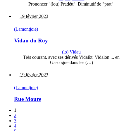
Prononcer "(lou) Pradétt". Diminutif de "prat".
19 février 2023
(Lamontjoie)
Vidau du Roy
(lo) Vidau
Très courant, avec ses dérivés Vidalòt, Vidalon..., en
Gascogne dans les (…)
19 février 2023
(Lamontjoie)
Rue Moure
1
2
3
4