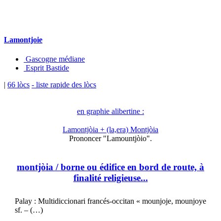
Lamontjoie
Gascogne médiane
Esprit Bastide
|
66 lòcs
- liste rapide des lòcs
en graphie alibertine :
Lamontjòia + (la,era) Montjòia
Prononcer "Lamountjòio".
montjòia
/ borne ou édifice en bord de route, à
finalité religieuse...
Palay : Multidiccionari francés-occitan « mounjoje, mounjoye
sf. – (…)