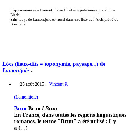
L’appartenance de Lamontjoie au Bruilhois judiciaire apparait chez
Bladé.
Saint Loys de Lamontjoie est aussi dans une liste de l’Archiprêtré du
Bruilhois.
Lòcs (lieux-dits = toponymie, paysage...) de
Lamontjoie
:
25 août 2015
-
Vincent P.
(Lamontjoie)
Brun
Brun
/
Brun
En France, dans toutes les régions linguistiques
romanes, le terme "Brun" a été utilisé : il y
a (…)