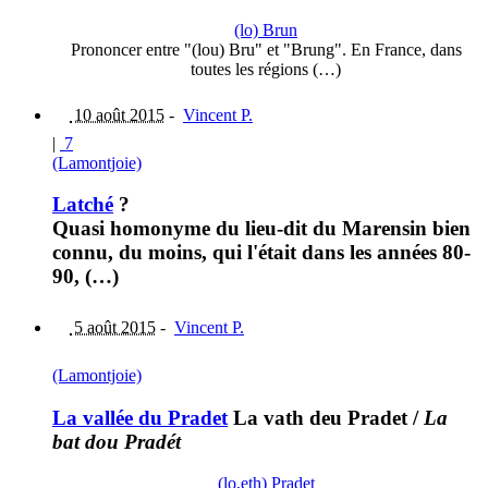
(lo) Brun
Prononcer entre "(lou) Bru" et "Brung". En France, dans
toutes les régions (…)
10 août 2015
-
Vincent P.
|
7
(Lamontjoie)
Latché
?
Quasi homonyme du lieu-dit du Marensin bien
connu, du moins, qui l'était dans les années 80-
90, (…)
5 août 2015
-
Vincent P.
(Lamontjoie)
La vallée du Pradet
La vath deu Pradet
/
La
bat dou Pradét
(lo,eth) Pradet