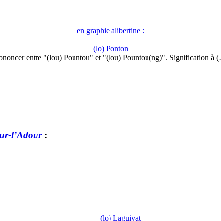
en graphie alibertine :
(lo) Ponton
ononcer entre "(lou) Pountou" et "(lou) Pountou(ng)". Signification à 
ur-l’Adour
:
(lo) Laguivat