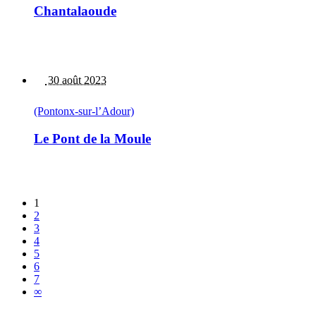
Chantalaoude
30 août 2023
(Pontonx-sur-l’Adour)
Le Pont de la Moule
1
2
3
4
5
6
7
∞