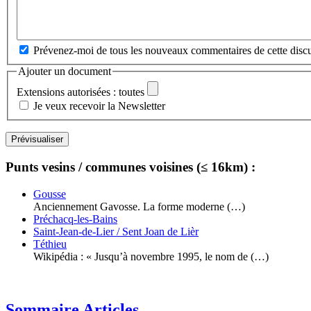
Prévenez-moi de tous les nouveaux commentaires de cette discu
Ajouter un document
Extensions autorisées : toutes
Je veux recevoir la Newsletter
Punts vesins / communes voisines (≤ 16km) :
Gousse
Anciennement Gavosse. La forme moderne (…)
Préchacq-les-Bains
Saint-Jean-de-Lier / Sent Joan de Lièr
Téthieu
Wikipédia : « Jusqu’à novembre 1995, le nom de (…)
Sommaire Articles