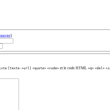
nnecter
]
et le code HTML
iste
[texte->url]
<quote>
<code>
<q>
<del>
<i