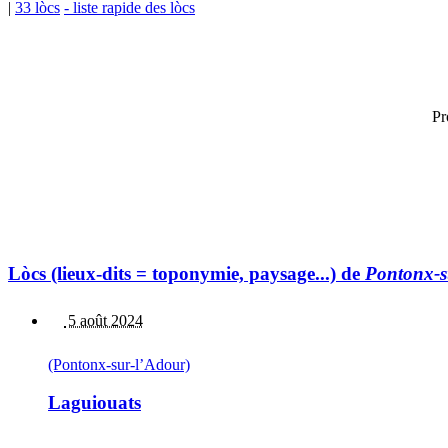
|
33 lòcs
- liste rapide des lòcs
Pr
Lòcs (lieux-dits = toponymie, paysage...) de
Pontonx-s
5 août 2024
(Pontonx-sur-l’Adour)
Laguiouats