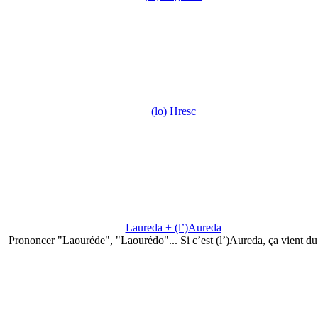
(lo) Hresc
Laureda + (l’)Aureda
Prononcer "Laouréde", "Laourédo"... Si c’est (l’)Aureda, ça vient d