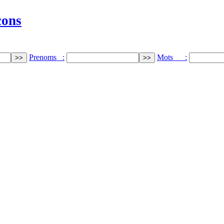
cons
Prenoms :
Mots :