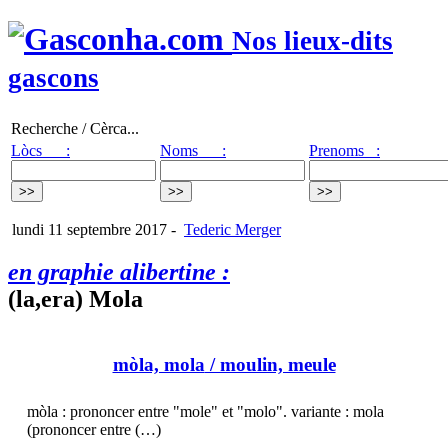
Nos lieux-dits
gascons
Recherche / Cèrca...
Lòcs :
Noms :
Prenoms :
lundi 11 septembre 2017
-
Tederic Merger
en graphie alibertine :
(la,era) Mola
mòla, mola
/ moulin, meule
mòla : prononcer entre "mole" et "molo". variante : mola
(prononcer entre (…)