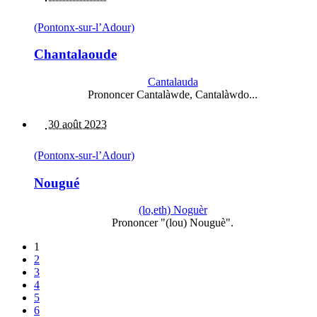
(Pontonx-sur-l’Adour)
Chantalaoude
Cantalauda
Prononcer Cantalàwde, Cantalàwdo...
30 août 2023
(Pontonx-sur-l’Adour)
Nougué
(lo,eth) Noguèr
Prononcer "(lou) Nouguè".
1
2
3
4
5
6