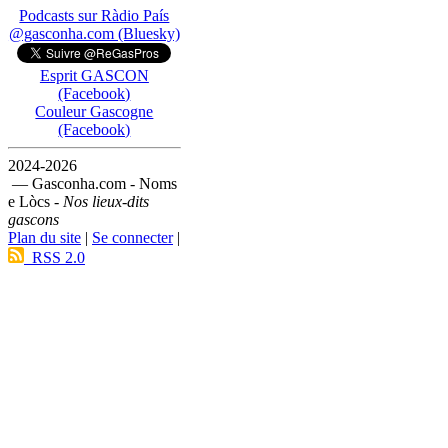
Podcasts sur Ràdio País
@gasconha.com (Bluesky)
Esprit GASCON
(Facebook)
Couleur Gascogne
(Facebook)
2024-2026
— Gasconha.com - Noms
e Lòcs -
Nos lieux-dits
gascons
Plan du site
|
Se connecter
|
RSS 2.0