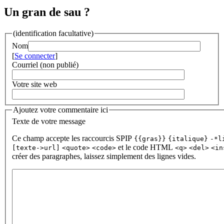
Un gran de sau ?
(identification facultative)
Nom
[
Se connecter
]
Courriel (non publié)
Votre site web
Ajoutez votre commentaire ici
Texte de votre message
Ce champ accepte les raccourcis SPIP
{{gras}}
{italique}
-*l
et le code HTML
[texte->url]
<quote>
<code>
<q>
<del>
<in
créer des paragraphes, laissez simplement des lignes vides.