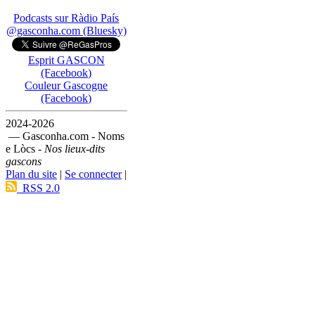
Podcasts sur Ràdio País
@gasconha.com (Bluesky)
Esprit GASCON
(Facebook)
Couleur Gascogne
(Facebook)
2024-2026
— Gasconha.com - Noms
e Lòcs -
Nos lieux-dits
gascons
Plan du site
|
Se connecter
|
RSS 2.0