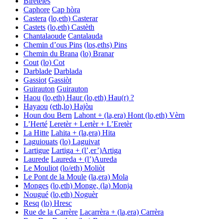
Biretelès
Caphore
Cap hòra
Castera
(lo,eth) Casterar
Castets
(lo,eth) Castèth
Chantalaoude
Cantalauda
Chemin d’ous Pins
(los,eths) Pins
Chemin du Brana
(lo) Branar
Cout
(lo) Cot
Darblade
Darblada
Gassiot
Gassiòt
Guirauton
Guirauton
Haou
(lo,eth) Haur
(lo,eth) Hau(r) ?
Hayaou
(eth,lo) Hajòu
Houn dou Bern
Lahont + (la,era) Hont
(lo,eth) Vèrn
L’Herté
Leretèr + Lertèr + L’Eretèr
La Hitte
Lahita + (la,era) Hita
Laguiouats
(lo) Laguivat
Lartigue
Lartiga + (l’,er’)Artiga
Laurede
Laureda + (l’)Aureda
Le Mouliot
(lo/eth) Moliòt
Le Pont de la Moule
(la,era) Mola
Monges
(lo,eth) Monge, (la) Monja
Nougué
(lo,eth) Noguèr
Resq
(lo) Hresc
Rue de la Carrère
Lacarrèra + (la,era) Carrèra