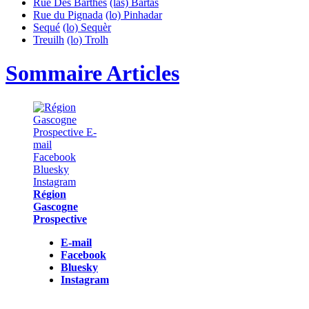
Rue Des Barthes
(las) Bartas
Rue du Pignada
(lo) Pinhadar
Sequé
(lo) Sequèr
Treuilh
(lo) Trolh
Sommaire Articles
Région
Gascogne
Prospective
E-mail
Facebook
Bluesky
Instagram