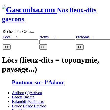
Nos lieux-dits
gascons
Recherche / Cèrca...
Lòcs :
Noms :
Prenoms :
Lòcs (lieux-dits = toponymie,
paysage...)
Pontonx-sur-l’Adour
Arribon
(l’)Arrivon
Badets
Badèth
Balambits
Balàmbits
Belloc
Bellòc
Bethlòc