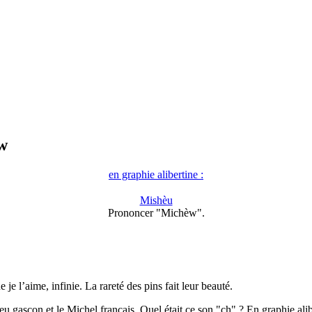
w
en graphie alibertine :
Mishèu
Prononcer "Michèw".
 je l’aime, infinie. La rareté des pins fait leur beauté.
u gascon et le Michel français. Quel était ce son "ch" ? En graphie alib