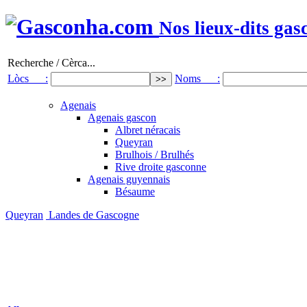
Nos lieux-dits gas
Recherche / Cèrca...
Lòcs :
Noms :
Agenais
Agenais gascon
Albret néracais
Queyran
Brulhois / Brulhés
Rive droite gasconne
Agenais guyennais
Bésaume
Queyran
Landes de Gascogne