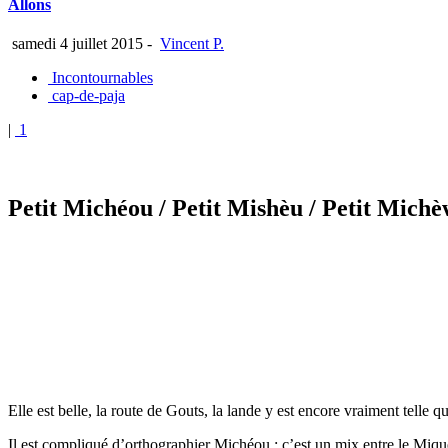
Allons
samedi 4 juillet 2015
-
Vincent P.
Incontournables
cap-de-paja
|
1
Petit Michéou
/ Petit Mishèu
/ Petit Michè
Elle est belle, la route de Gouts, la lande y est encore vraiment telle que
Il est compliqué d’orthographier Michéou : c’est un mix entre le Mique