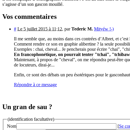
s’agisse d’un son gascon mouillé.
Vos commentaires
#
Le 5 juillet 2015 à 11:12
,
par
Tederic M.
Mityéw !-)
Il me semble que, au moins dans ces contrées d’Albret, et c’est 
Comment rendre ce son en graphie alibertine ? la seule possibili
Exemples : chai, cheval... Je pencherais pour écrire "chai", "chi
En francophonétique, on pourrait tenter "tchaï", "tchibaw"
Maintenant, à propos de "cheval", on me répondra peut-être que 
de locuteurs, dirai-je...
Enfin, ce sont des débats un peu ésotériques pour le gasconhau
Répondre à ce message
Un gran de sau ?
(identification facultative)
Nom
[
Se co