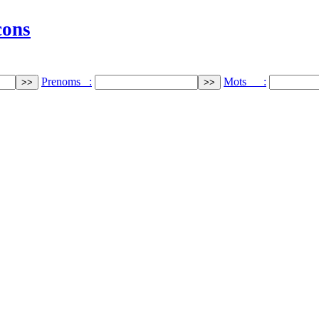
cons
Prenoms :
Mots :