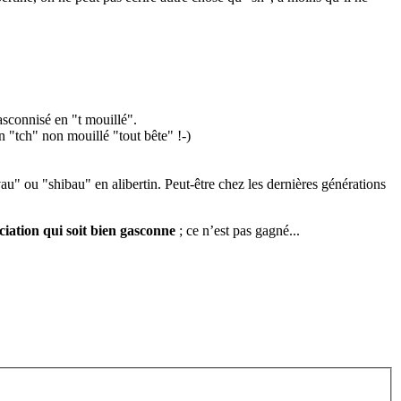
asconnisé en "t mouillé".
n "tch" non mouillé "tout bête" !-)
u" ou "shibau" en alibertin. Peut-être chez les dernières générations
ciation qui soit bien gasconne
; ce n’est pas gagné...