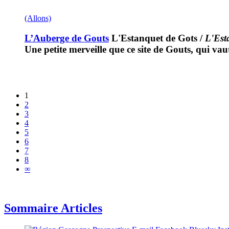
(Allons)
L’Auberge de Gouts
L'Estanquet de Gots
/
L'Est
Une petite merveille que ce site de Gouts, qui v
1
2
3
4
5
6
7
8
∞
Sommaire Articles