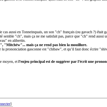
le cas aussi en Tonneinquais, un son "ch" français (ou gavach ?) était g
té semble "ch", mais ça ne me satisfait pas, parce que "ch" rend aussi u
vau" en alibertin.
, "Mitchéw"... mais ça ne rend pas bien la mouillure.
la prononciation gasconne est "chibaw", et qu’il faut donc écrire "shiva
te moyen, et
l’enjeu principal est de suggérer par l’écrit une pronon
nnecter
]