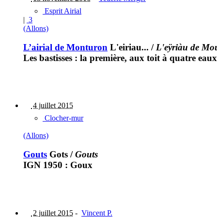
Esprit Airial
|
3
(Allons)
L’airial de Monturon
L'eiriau...
/
L'eÿriàu de Mo
Les bastisses : la première, aux toit à quatre eau
4 juillet 2015
Clocher-mur
(Allons)
Gouts
Gots
/
Gouts
IGN 1950 : Goux
2 juillet 2015
-
Vincent P.