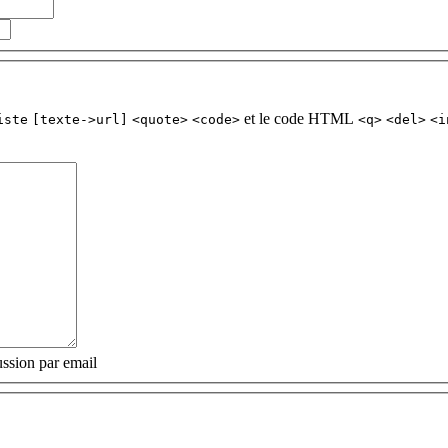
et le code HTML
iste
[texte->url]
<quote>
<code>
<q>
<del>
<i
ssion par email