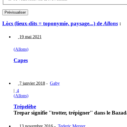
Lòcs (lieux-dits = toponymie, paysage...) de
Allons
:
19 mai 2021
(Allons)
Capes
7 janvier 2018
-
Gaby
|
4
(Allons)
Trépelèbe
Trepar signifie ''trotter, trépigner'' dans le Baza
13 novembre 2016
-
Tederic Merger