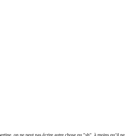
ertine, on ne peut pas écrire autre chose qu "sh", à moins qu’il ne