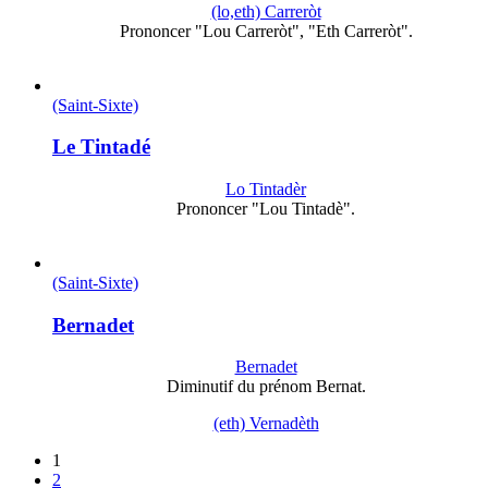
(lo,eth) Carreròt
Prononcer "Lou Carreròt", "Eth Carreròt".
(Saint-Sixte)
Le Tintadé
Lo Tintadèr
Prononcer "Lou Tintadè".
(Saint-Sixte)
Bernadet
Bernadet
Diminutif du prénom Bernat.
(eth) Vernadèth
1
2