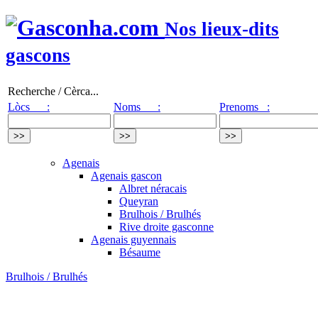
Nos lieux-dits
gascons
Recherche / Cèrca...
Lòcs :
Noms :
Prenoms :
Agenais
Agenais gascon
Albret néracais
Queyran
Brulhois / Brulhés
Rive droite gasconne
Agenais guyennais
Bésaume
Brulhois / Brulhés