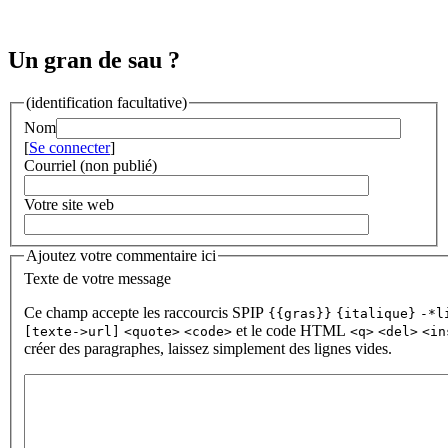
Un gran de sau ?
(identification facultative)
Nom
[
Se connecter
]
Courriel (non publié)
Votre site web
Ajoutez votre commentaire ici
Texte de votre message
Ce champ accepte les raccourcis SPIP
{{gras}}
{italique}
-*l
et le code HTML
[texte->url]
<quote>
<code>
<q>
<del>
<in
créer des paragraphes, laissez simplement des lignes vides.