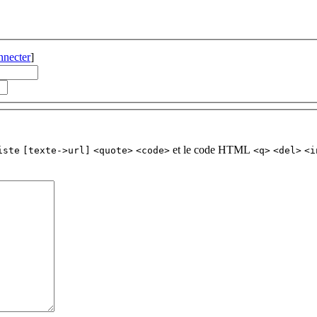
nnecter
]
et le code HTML
iste
[texte->url]
<quote>
<code>
<q>
<del>
<i