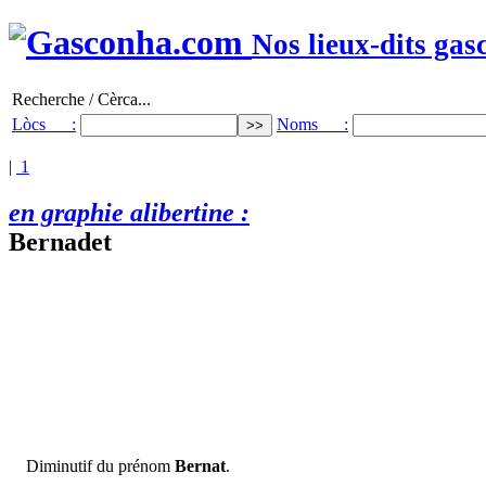
Nos lieux-dits gas
Recherche / Cèrca...
Lòcs :
Noms :
|
1
en graphie alibertine :
Bernadet
Diminutif du prénom
Bernat
.