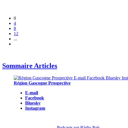
0
4
8
12
...
Sommaire Articles
Région Gascogne Prospective
E-mail
Facebook
Bluesky
Instagram
Podcasts sur Ràdio País