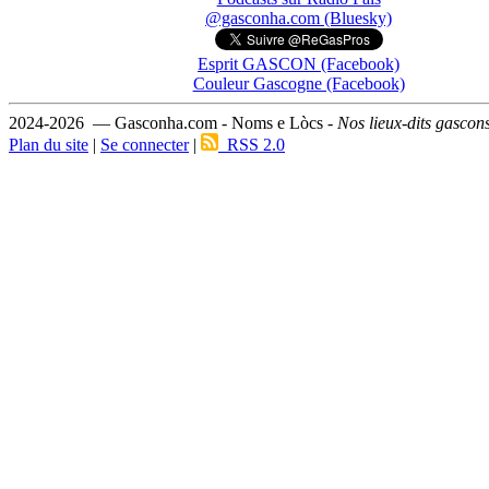
@gasconha.com (Bluesky)
Esprit GASCON (Facebook)
Couleur Gascogne (Facebook)
2024-2026 — Gasconha.com - Noms e Lòcs -
Nos lieux-dits gascon
Plan du site
|
Se connecter
|
RSS 2.0