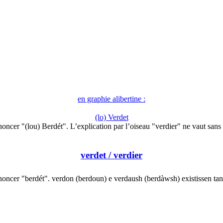
en graphie alibertine :
(lo) Verdet
oncer "(lou) Berdét". L’explication par l’oiseau "verdier" ne vaut san
verdet
/ verdier
oncer "berdét". verdon (berdoun) e verdaush (berdàwsh) existissen ta