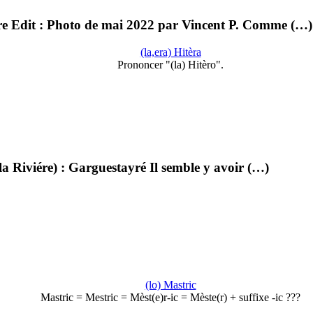
re Edit : Photo de mai 2022 par Vincent P. Comme (…)
(la,era) Hitèra
Prononcer "(la) Hitèro".
la Riviére) : Garguestayré Il semble y avoir (…)
(lo) Mastric
Mastric = Mestric = Mèst(e)r-ic = Mèste(r) + suffixe -ic ???