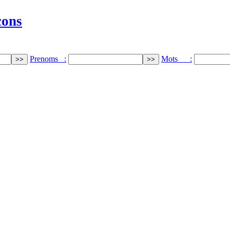
cons
Prenoms :
Mots :