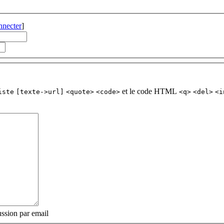
nnecter
]
et le code HTML
iste
[texte->url]
<quote>
<code>
<q>
<del>
<i
ssion par email