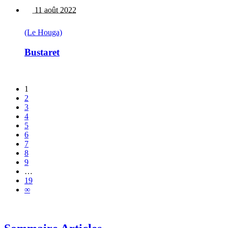
11 août 2022
(Le Houga)
Bustaret
1
2
3
4
5
6
7
8
9
…
19
∞