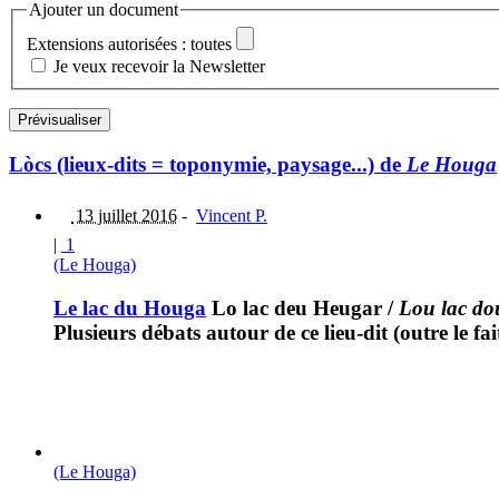
Ajouter un document
Extensions autorisées : toutes
Je veux recevoir la Newsletter
Lòcs (lieux-dits = toponymie, paysage...) de
Le Houga
13 juillet 2016
-
Vincent P.
|
1
(Le Houga)
Le lac du Houga
Lo lac deu Heugar
/
Lou lac d
Plusieurs débats autour de ce lieu-dit (outre le fai
(Le Houga)