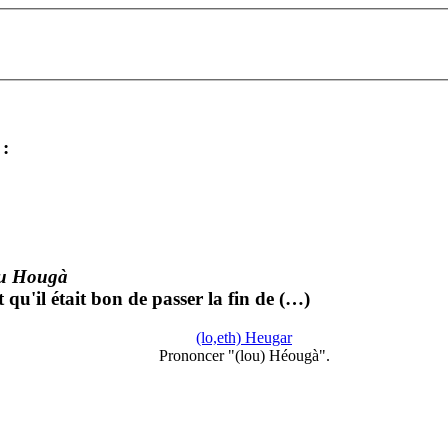
:
ou Hougà
t qu'il était bon de passer la fin de (…)
(lo,eth) Heugar
Prononcer "(lou) Héougà".