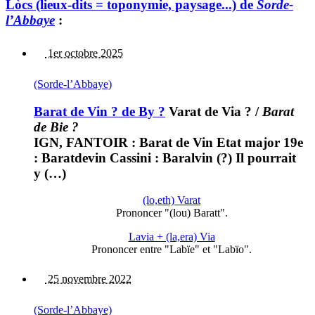
Lòcs (lieux-dits = toponymie, paysage...) de
Sorde-
l’Abbaye
:
1er octobre 2025
(Sorde-l’Abbaye)
Barat de Vin ? de By ?
Varat de Via ?
/
Barat
de Bie ?
IGN, FANTOIR : Barat de Vin Etat major 19e
: Baratdevin Cassini : Baralvin (?) Il pourrait
y (…)
(lo,eth) Varat
Prononcer "(lou) Baratt".
Lavia + (la,era) Via
Prononcer entre "Labïe" et "Labïo".
25 novembre 2022
(Sorde-l’Abbaye)