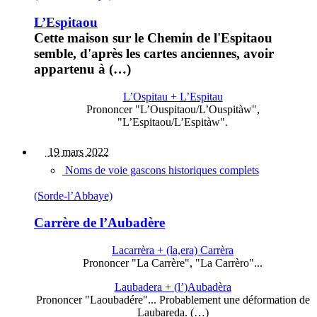
L’Espitaou
Cette maison sur le Chemin de l'Espitaou
semble, d'après les cartes anciennes, avoir
appartenu à (…)
L’Ospitau + L’Espitau
Prononcer "L’Ouspitaou/L’Ouspitàw",
"L’Espitaou/L’Espitàw".
19 mars 2022
Noms de voie gascons historiques complets
(Sorde-l’Abbaye)
Carrère de l’Aubadère
Lacarrèra + (la,era) Carrèra
Prononcer "La Carrère", "La Carrèro"...
Laubadera + (l’)Aubadèra
Prononcer "Laoubadére"... Probablement une déformation de
Laubareda. (…)