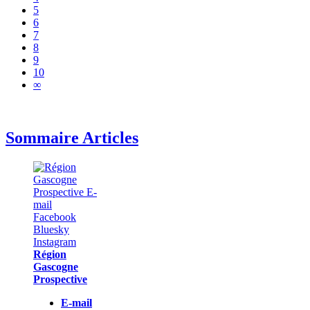
5
6
7
8
9
10
∞
Sommaire Articles
Région
Gascogne
Prospective
E-mail