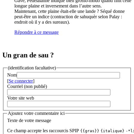
Gave, Pédelalanne indique bien grosso-modo quand finit cette
longue plaine et inversement dans l’autre sens.
Maintenant, cette plaine était-elle une lande ? Séqué donne
peut-être un indice (contraction de sahuquèr selon Palay :
endroit où il y a des sureaux).
Répondre à ce message
Un gran de sau ?
(identification facultative)
Nom
[
Se connecter
]
Courriel (non publié)
Votre site web
Ajoutez votre commentaire ici
Texte de votre message
Ce champ accepte les raccourcis SPIP
{{gras}}
{italique}
-*l