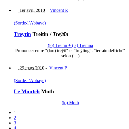
1er avril 2010
-
Vincent P.
(Sorde-l’Abbaye)
Treytin
Treitin
/
Treÿtïn
(lo) Treitin + (la) Treitina
Prononcer entre "(lou) treÿti" et "treÿting". "terrain défriché"
selon (…)
29 mars 2010
-
Vincent P.
(Sorde-l’Abbaye)
Le Moutch
Moth
(lo) Moth
1
2
3
4