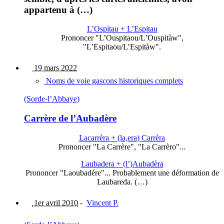
appartenu à (…)
L’Ospitau + L’Espitau
Prononcer "L’Ouspitaou/L’Ouspitàw",
"L’Espitaou/L’Espitàw".
19 mars 2022
Noms de voie gascons historiques complets
(Sorde-l’Abbaye)
Carrère de l’Aubadère
Lacarrèra + (la,era) Carrèra
Prononcer "La Carrère", "La Carrèro"...
Laubadera + (l’)Aubadèra
Prononcer "Laoubadére"... Probablement une déformation de
Laubareda. (…)
1er avril 2010
-
Vincent P.