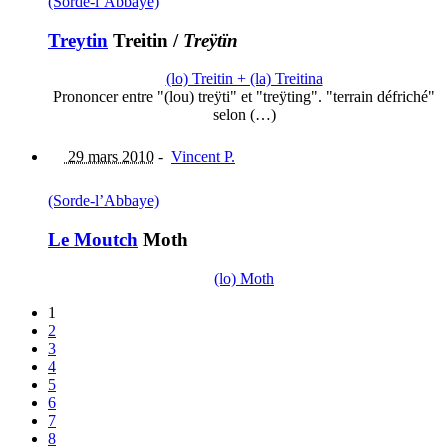
(Sorde-l’Abbaye)
Treytin
Treitin
/
Treÿtïn
(lo) Treitin + (la) Treitina
Prononcer entre "(lou) treÿti" et "treÿting". "terrain défriché"
selon (…)
29 mars 2010
-
Vincent P.
(Sorde-l’Abbaye)
Le Moutch
Moth
(lo) Moth
1
2
3
4
5
6
7
8