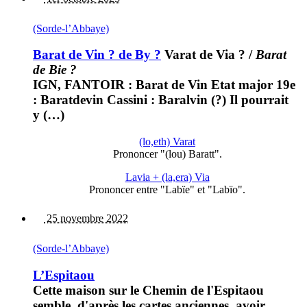
(Sorde-l’Abbaye)
Barat de Vin ? de By ?
Varat de Via ?
/
Barat
de Bie ?
IGN, FANTOIR : Barat de Vin Etat major 19e
: Baratdevin Cassini : Baralvin (?) Il pourrait
y (…)
(lo,eth) Varat
Prononcer "(lou) Baratt".
Lavia + (la,era) Via
Prononcer entre "Labïe" et "Labïo".
25 novembre 2022
(Sorde-l’Abbaye)
L’Espitaou
Cette maison sur le Chemin de l'Espitaou
semble, d'après les cartes anciennes, avoir