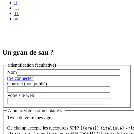
9
…
11
∞
Un gran de sau ?
(identification facultative)
Nom
[
Se connecter
]
Courriel (non publié)
Votre site web
Ajoutez votre commentaire ici
Texte de votre message
Ce champ accepte les raccourcis SPIP
{{gras}}
{italique}
-*l
et le code HTML
[texte->url]
<quote>
<code>
<q>
<del>
<in