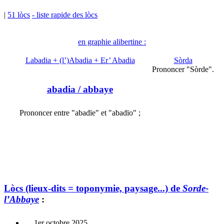
|
51 lòcs
- liste rapide des lòcs
en graphie alibertine :
Labadia + (l’)Abadia + Er’ Abadia
Sòrda
Prononcer "Sòrde".
abadia
/ abbaye
Prononcer entre "abadïe" et "abadïo" ;
Lòcs (lieux-dits = toponymie, paysage...) de
Sorde-
l’Abbaye
:
1er octobre 2025