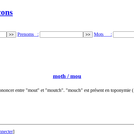
cons
Prenoms :
Mots :
moth
/ mou
ononcer entre "mout" et "moutch". "mouch" est présent en toponymie 
nnecter
]