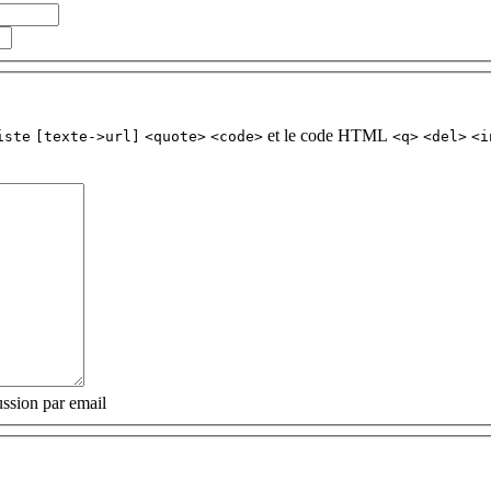
et le code HTML
iste
[texte->url]
<quote>
<code>
<q>
<del>
<i
ssion par email