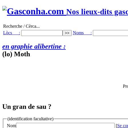
Nos lieux-dits gas
Recherche / Cèrca...
Lòcs :
Noms :
en graphie alibertine :
(lo) Moth
Pr
Un gran de sau ?
(identification facultative)
Nom
[
Se co