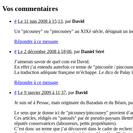
Vos commentaires
#
Le 11 juin 2008 à 15:13
,
par
David
Un "picouney" ou "pincouney" au XIXè siècle, désignait un individ
Répondre à ce message
#
Le 2 décembre 2008 à 18:06
,
par
Daniel Séré
J’aimerais savoir de quel coin est David.
En effet j’ai entendu autrefois ce terme de "pinconèir / pincou
La traduction adéquate française m’échappe. Le dico de Palay lu
Répondre à ce message
#
Le 9 janvier 2009 à 11:37
,
par
David
Je suis né à Pessac, mais originaire du Bazadais et du Béarn, p
Le sens que je donne ici de "picouney/pincouney" provient d’ar
Ces articles, rédigés en "patoués" par de pseudo-paysans illettr
réputés conservatrices (laboureurs, petits propriétaires).
C’est donc un terme que j’ai découvert dans le cadre de recherch