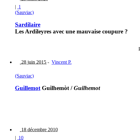
|
1
(Sauviac)
Sardilaire
Les Ardileyres avec une mauvaise coupure ?
28 juin 2015
-
Vincent P.
(Sauviac)
Guillemot
Guilhemòt
/
Guilhemot
18 décembre 2010
|
10