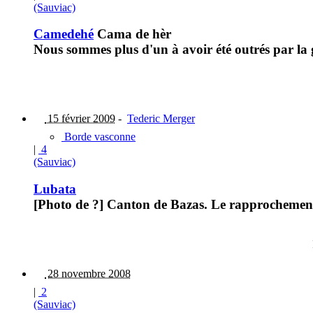
(Sauviac)
Camedehé
Cama de hèr
Nous sommes plus d'un à avoir été outrés par la
15 février 2009
-
Tederic Merger
Borde vasconne
|
4
(Sauviac)
Lubata
[Photo de ?] Canton de Bazas. Le rapprochement 
28 novembre 2008
|
2
(Sauviac)