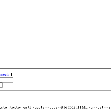
nnecter
]
et le code HTML
iste
[texte->url]
<quote>
<code>
<q>
<del>
<i