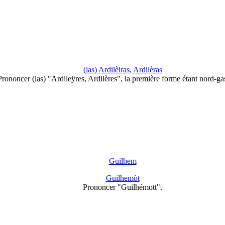
(las) Ardilèiras, Ardilèras
Prononcer (las) "Ardileÿres, Ardilères", la première forme étant nord-g
Guilhem
Guilhemòt
Prononcer "Guilhémott".