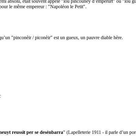
emi absolu, était souvent appelé "lou pincouney d’emperurt" ou "lou g
 pour le même empereur : "Napoléon le Petit".
u’un "pinconèir / piconèir" est un gueux, un pauvre diable hère.
c
neuyt reussit per se desénbarra
" (Lapelleterie 1911 - il parle d’un por