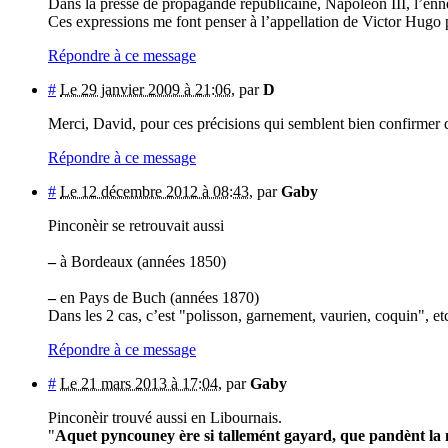
Dans la presse de propagande républicaine, Napoléon III, l’enn
Ces expressions me font penser à l’appellation de Victor Hugo
Répondre à ce message
#
Le 29 janvier 2009 à 21:06
,
par
D
Merci, David, pour ces précisions qui semblent bien confirmer q
Répondre à ce message
#
Le 12 décembre 2012 à 08:43
,
par
Gaby
Pinconèir se retrouvait aussi
–
à Bordeaux (années 1850)
–
en Pays de Buch (années 1870)
Dans les 2 cas, c’est "polisson, garnement, vaurien, coquin", et
Répondre à ce message
#
Le 21 mars 2013 à 17:04
,
par
Gaby
Pinconèir trouvé aussi en Libournais.
"
Aquet pyncouney ère si tallemént gayard, que pandènt la 