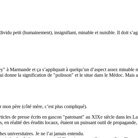
u petit (humainement), insignifiant, minable et nuisible. Il doit s’agir 
ney" à Marmande et ça s’appliquait à quelqu’un d’aspect assez minable m
i donne la signification de "polisson" et le situe dans le Médoc. Mais a
ar mon père (côté mère, c’est plus compliqué).
ticles de presse écrits en gascon "patoisant" au XIXe siècle dans les L
és, en réalité des érudits locaux, étaient un puissant outil de propagan
es universitaires. Je ne l’ai jamais entendu.