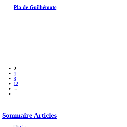
Pla de Guilhémote
0
4
8
12
...
Sommaire Articles