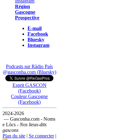
Région
Gascogne
Prospective
E-mail
Facebook
Bluesky
Instagram
Podcasts sur Ràdio País
@gasconha.com (Bluesky)
Esprit GASCON
(Facebook)
Couleur Gascogne
(Facebook)
2024-2026
— Gasconha.com - Noms
e Lòcs -
Nos lieux-dits
gascons
Plan du site
|
Se connecter
|