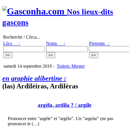
Nos lieux-dits
gascons
Recherche / Cèrca...
Lòcs :
Noms :
Prenoms :
samedi 14 septembre 2019
-
Tederic Merger
en graphie alibertine :
(las) Ardilèiras, Ardilèras
argèla, ardila ?
/ argile
Prononcer entre "argèle" et "argèlo". Un "argelar" (ne pas
prononcer le (…)