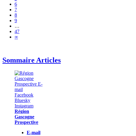
6
7
8
9
…
47
∞
Sommaire Articles
Région
Gascogne
Prospective
E-mail