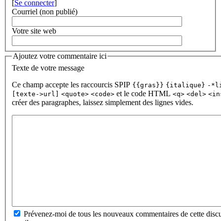
[
Se connecter
]
Courriel (non publié)
Votre site web
Ajoutez votre commentaire ici
Texte de votre message
Ce champ accepte les raccourcis SPIP
{{gras}}
{italique}
-*l
et le code HTML
[texte->url]
<quote>
<code>
<q>
<del>
<in
créer des paragraphes, laissez simplement des lignes vides.
Prévenez-moi de tous les nouveaux commentaires de cette discu