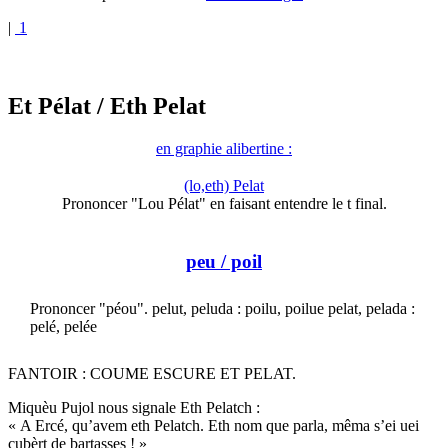
|
1
Et Pélat
/ Eth Pelat
en graphie alibertine :
(lo,eth) Pelat
Prononcer "Lou Pélat" en faisant entendre le t final.
peu
/ poil
Prononcer "péou". pelut, peluda : poilu, poilue pelat, pelada :
pelé, pelée
FANTOIR : COUME ESCURE ET PELAT.
Miquèu Pujol nous signale Eth Pelatch :
« A Ercé, qu’avem eth Pelatch. Eth nom que parla, mêma s’ei uei
cubèrt de bartasses ! »