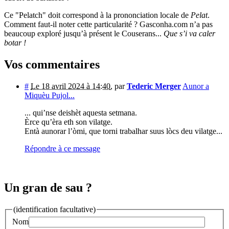
Ce "Pelatch" doit correspond à la prononciation locale de
Pelat
.
Comment faut-il noter cette particularité ? Gasconha.com n’a pas
beaucoup exploré jusqu’à présent le Couserans...
Que s’i va caler
botar !
Vos commentaires
#
Le 18 avril 2024 à 14:40
,
par
Tederic Merger
Aunor a
Miquèu Pujol...
... qui’nse deishèt aquesta setmana.
Èrce qu’èra eth son vilatge.
Entà aunorar l’òmi, que torni trabalhar suus lòcs deu vilatge...
Répondre à ce message
Un gran de sau ?
(identification facultative)
Nom