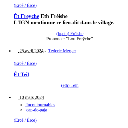
(Ercé / Èrce)
Ét Freyche
Eth Frèishe
L'IGN mentionne ce lieu-dit dans le village.
(lo,eth) Frèishe
Prononcer "Lou Freÿche"
25 avril 2024
-
Tederic Merger
(Ercé / Èrce)
Ét Teil
(eth) Telh
10 mars 2024
Incontournables
cap-de-paja
(Ercé / Èrce)