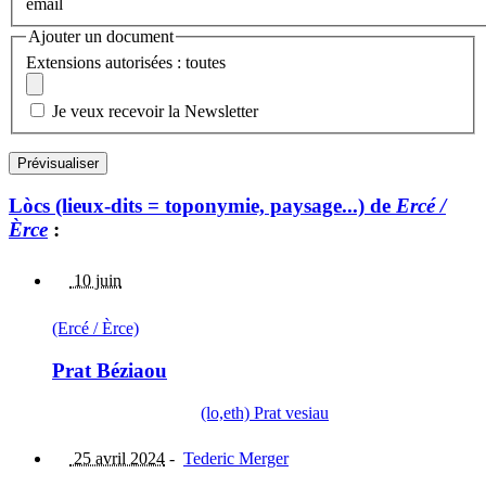
email
Ajouter un document
Extensions autorisées : toutes
Je veux recevoir la Newsletter
Lòcs (lieux-dits = toponymie, paysage...) de
Ercé /
Èrce
:
10 juin
(Ercé / Èrce)
Prat Béziaou
(lo,eth) Prat vesiau
25 avril 2024
-
Tederic Merger