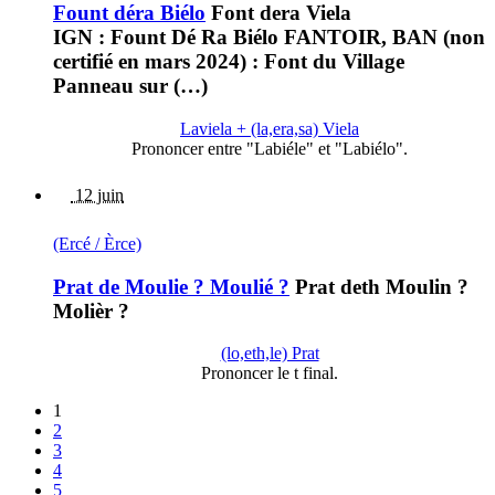
Fount déra Biélo
Font dera Viela
IGN : Fount Dé Ra Biélo FANTOIR, BAN (non
certifié en mars 2024) : Font du Village
Panneau sur (…)
Laviela + (la,era,sa) Viela
Prononcer entre "Labiéle" et "Labiélo".
12 juin
(Ercé / Èrce)
Prat de Moulie ? Moulié ?
Prat deth Moulin ?
Molièr ?
(lo,eth,le) Prat
Prononcer le t final.
1
2
3
4
5