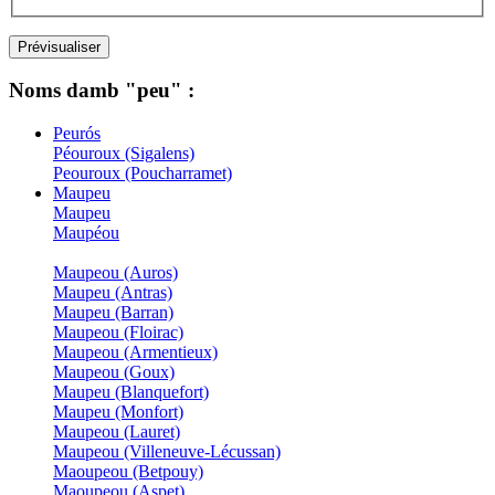
Noms damb "peu" :
Peurós
Péouroux (Sigalens)
Peouroux (Poucharramet)
Maupeu
Maupeu
Maupéou
Maupeou (Auros)
Maupeu (Antras)
Maupeu (Barran)
Maupeou (Floirac)
Maupeou (Armentieux)
Maupeou (Goux)
Maupeu (Blanquefort)
Maupeu (Monfort)
Maupeou (Lauret)
Maupeou (Villeneuve-Lécussan)
Maoupeou (Betpouy)
Maoupeou (Aspet)