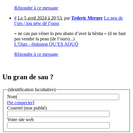
Répondre à ce message
#
Le 5 avril 2024 à 20:53
,
par
Tederic Merger
Lo peu de
l’ors / lou péw dé l’ouss
« ne cau pas véner lo peu abans d’aver la bèstia » (il ne faut
pas vendre la peau (de l’ours)...)
L’Ours - émission QU’ES AQUÒ
Répondre à ce message
Un gran de sau ?
(identification facultative)
Nom
[
Se connecter
]
Courriel (non publié)
Votre site web