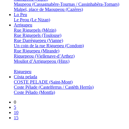
Maupeou (Cassagnabère-Tournas / Cassinhabèra-Tornars)
Malpel, place de Maoupeou (Cazères)
Lo Peu
Le Peou (Le Nizan)
Arrigapeu
Rue Riguepels (Mézin)
Rue Riguepels (Toulouse)
Rue Darrèguepeu (Vianne)
Un coin de la rue Riguepeu (Condom)
Rue Riguepeu (Mirande)
Riquepeou (Viellenave-d’Arthez)
Mouliot d’Arriguepeou (Hinx)
Riguepeu
Còsta pelada
COSTE PELADE (Saint-Mont)
Coste Pélade (Castelferrus / Castèth Herrús)
Coste Pélado (Montfa)
0
5
10
15