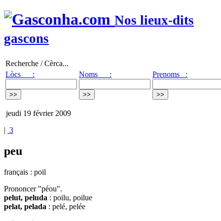
Nos lieux-dits
gascons
Recherche / Cèrca...
Lòcs :
Noms :
Prenoms :
jeudi 19 février 2009
|
3
peu
français : poil
Prononcer "péou".
pelut, peluda
: poilu, poilue
pelat, pelada
: pelé, pelée