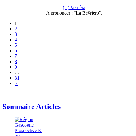
(la) Veirièra
A prononcer : "La Beÿrièro".
1
2
3
4
5
6
7
8
9
…
31
∞
Sommaire Articles