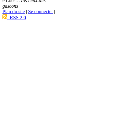
e Lòcs -
Nos lieux-dits
gascons
Plan du site
|
Se connecter
|
RSS 2.0