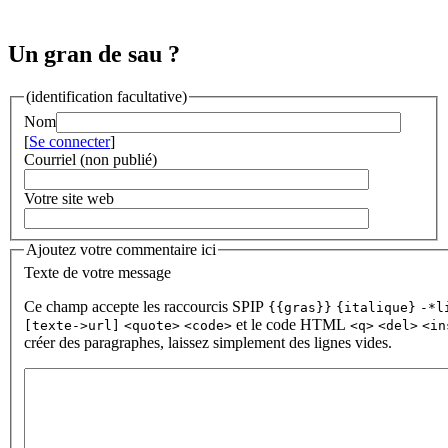
Un gran de sau ?
(identification facultative)
Nom
[
Se connecter
]
Courriel (non publié)
Votre site web
Ajoutez votre commentaire ici
Texte de votre message
Ce champ accepte les raccourcis SPIP
{{gras}}
{italique}
-*l
et le code HTML
[texte->url]
<quote>
<code>
<q>
<del>
<in
créer des paragraphes, laissez simplement des lignes vides.