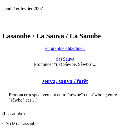
jeudi 1er février 2007
Lasaoube
/ La Sauva
/ La Saoube
en graphie alibertine :
(la) Sauva
Prononcer "(la) Sàwbe, Sàwbo"...
seuva, sauva
/ forêt
Prononcer respectivement entre "séwbe" et "séwbo" ; entre
"sàwbe" et (…)
(Lassaoube)
CN (I2) : Lassaube