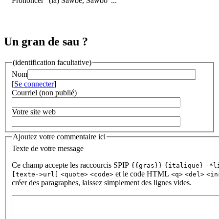
Prononcer "(la) Sàwbe, Sàwbo"...
Un gran de sau ?
(identification facultative)
Nom
[
Se connecter
]
Courriel (non publié)
Votre site web
Ajoutez votre commentaire ici
Texte de votre message
Ce champ accepte les raccourcis SPIP
{{gras}}
{italique}
-*l
et le code HTML
[texte->url]
<quote>
<code>
<q>
<del>
<in
créer des paragraphes, laissez simplement des lignes vides.