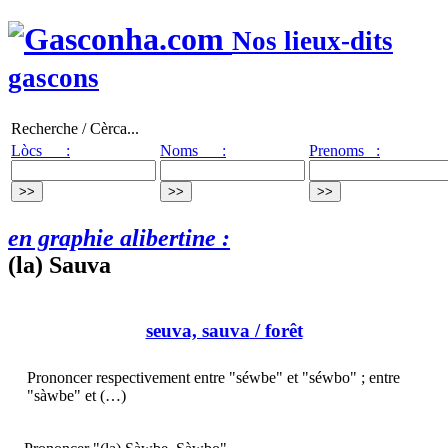
Nos lieux-dits
gascons
Recherche / Cèrca...
Lòcs :
Noms :
Prenoms :
en graphie alibertine :
(la) Sauva
seuva, sauva
/ forêt
Prononcer respectivement entre "séwbe" et "séwbo" ; entre
"sàwbe" et (…)