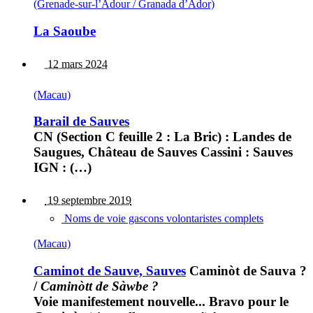
(Grenade-sur-l’Adour / Granada d’Ador)
La Saoube
12 mars 2024
(Macau)
Barail de Sauves
CN (Section C feuille 2 : La Bric) : Landes de
Saugues, Château de Sauves Cassini : Sauves
IGN : (…)
19 septembre 2019
Noms de voie gascons volontaristes complets
(Macau)
Caminot de Sauve, Sauves
Caminòt de Sauva ?
/
Caminòtt de Sàwbe ?
Voie manifestement nouvelle... Bravo pour le