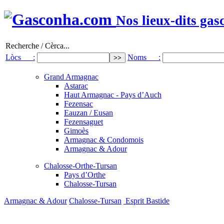
Nos lieux-dits gas
Recherche / Cèrca...
Lòcs :
Noms :
Grand Armagnac
Astarac
Haut Armagnac - Pays d’Auch
Fezensac
Eauzan / Eusan
Fezensaguet
Gimoès
Armagnac & Condomois
Armagnac & Adour
Chalosse-Orthe-Tursan
Pays d’Orthe
Chalosse-Tursan
Armagnac & Adour
Chalosse-Tursan
Esprit Bastide