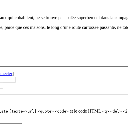
ux qui cohabitent, ne se trouve pas isolée superbement dans la campagne
parce que ces maisons, le long d’une route carrossée passante, ne tolér
nnecter
]
et le code HTML
iste
[texte->url]
<quote>
<code>
<q>
<del>
<i