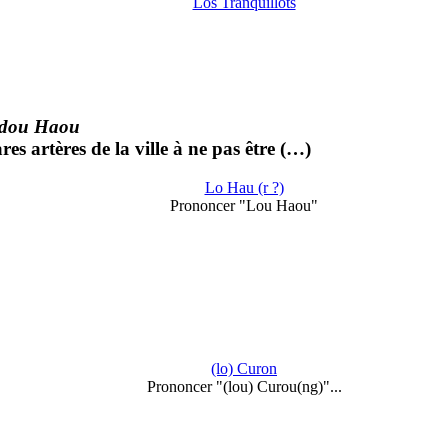
Los Tranquillòts
 dou Haou
ares artères de la ville à ne pas être (…)
Lo Hau (r ?)
Prononcer "Lou Haou"
(lo) Curon
Prononcer "(lou) Curou(ng)"...