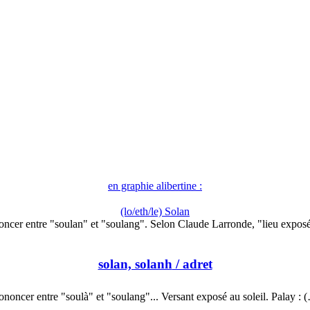
en graphie alibertine :
(lo/eth/le) Solan
oncer entre "soulan" et "soulang". Selon Claude Larronde, "lieu expos
solan, solanh
/ adret
ononcer entre "soulà" et "soulang"... Versant exposé au soleil. Palay : 