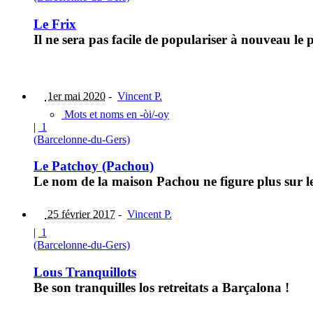
Le Frix
Il ne sera pas facile de populariser à nouveau le 
1er mai 2020
-
Vincent P.
Mots et noms en -òi/-oy
|
1
(Barcelonne-du-Gers)
Le Patchoy (Pachou)
Le nom de la maison Pachou ne figure plus sur le
25 février 2017
-
Vincent P.
|
1
(Barcelonne-du-Gers)
Lous Tranquillots
Be son tranquilles los retreitats a Barçalona !