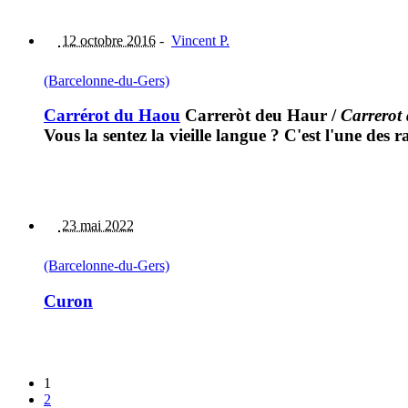
12 octobre 2016
-
Vincent P.
(Barcelonne-du-Gers)
Carrérot du Haou
Carreròt deu Haur
/
Carrerot
Vous la sentez la vieille langue ? C'est l'une des r
23 mai 2022
(Barcelonne-du-Gers)
Curon
1
2