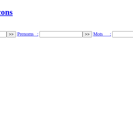
cons
Prenoms :
Mots :