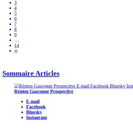
3
4
5
6
7
8
9
…
14
∞
Sommaire Articles
Région Gascogne Prospective
E-mail
Facebook
Bluesky
Instagram