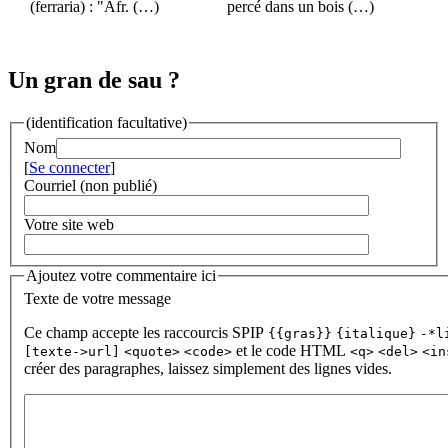
(ferraria) : "Afr. (…)
percé dans un bois (…)
Un gran de sau ?
(identification facultative)
Nom
[
Se connecter
]
Courriel (non publié)
Votre site web
Ajoutez votre commentaire ici
Texte de votre message
Ce champ accepte les raccourcis SPIP
{{gras}}
{italique}
-*l
et le code HTML
[texte->url]
<quote>
<code>
<q>
<del>
<in
créer des paragraphes, laissez simplement des lignes vides.