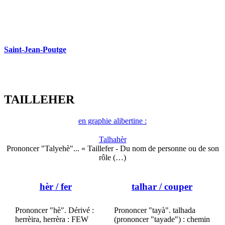
Saint-Jean-Poutge
TAILLEHER
en graphie alibertine :
Talhahèr
Prononcer "Talyehè"... « Taillefer - Du nom de personne ou de son
rôle (…)
hèr
/ fer
talhar
/ couper
Prononcer "hè". Dérivé :
Prononcer "tayà". talhada
herrèira, herrèra : FEW
(prononcer "tayade") : chemin