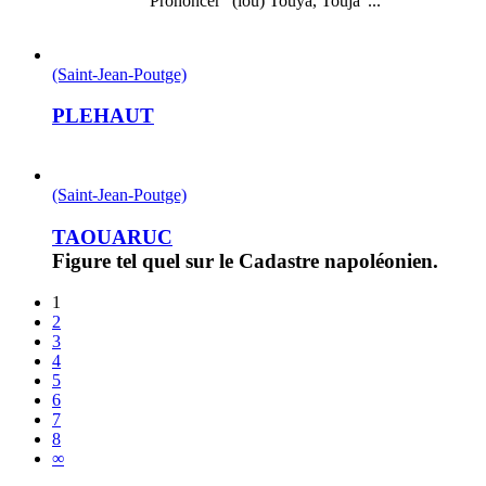
Prononcer "(lou) Touyà, Toujà"...
(Saint-Jean-Poutge)
PLEHAUT
(Saint-Jean-Poutge)
TAOUARUC
Figure tel quel sur le Cadastre napoléonien.
1
2
3
4
5
6
7
8
∞