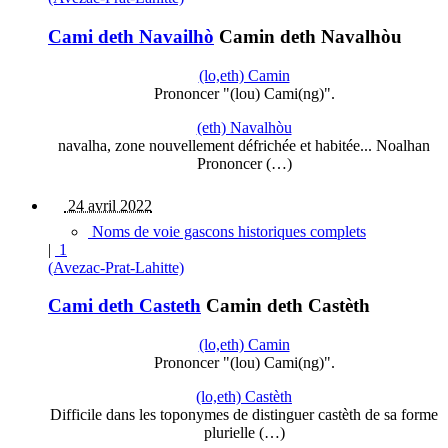
Cami deth Navailhò
Camin deth Navalhòu
(lo,eth) Camin
Prononcer "(lou) Cami(ng)".
(eth) Navalhòu
navalha, zone nouvellement défrichée et habitée... Noalhan
Prononcer (…)
24 avril 2022
Noms de voie gascons historiques complets
|
1
(Avezac-Prat-Lahitte)
Cami deth Casteth
Camin deth Castèth
(lo,eth) Camin
Prononcer "(lou) Cami(ng)".
(lo,eth) Castèth
Difficile dans les toponymes de distinguer castèth de sa forme
plurielle (…)