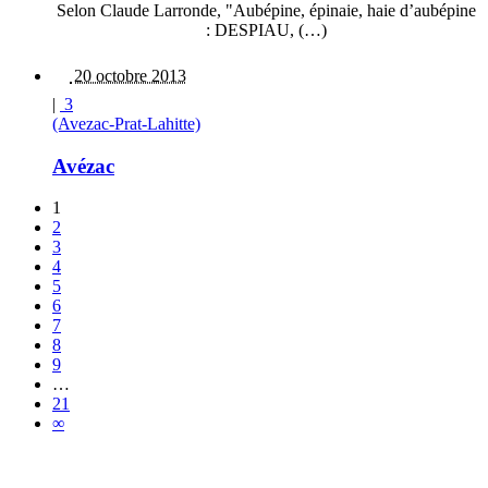
Selon Claude Larronde, "Aubépine, épinaie, haie d’aubépine
: DESPIAU, (…)
20 octobre 2013
|
3
(Avezac-Prat-Lahitte)
Avézac
1
2
3
4
5
6
7
8
9
…
21
∞