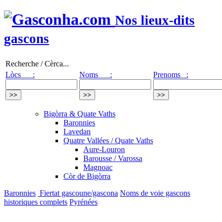
Nos lieux-dits
gascons
Recherche / Cèrca...
Lòcs :
Noms :
Prenoms :
Bigòrra & Quate Vaths
Baronnies
Lavedan
Quatre Vallées / Quate Vaths
Aure-Louron
Barousse / Varossa
Magnoac
Còr de Bigòrra
Baronnies
Fiertat gascoune/gascona
Noms de voie gascons
historiques complets
Pyrénées