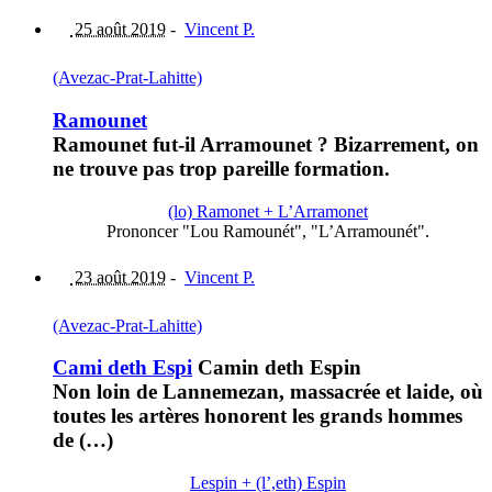
25 août 2019
-
Vincent P.
(Avezac-Prat-Lahitte)
Ramounet
Ramounet fut-il Arramounet ? Bizarrement, on
ne trouve pas trop pareille formation.
(lo) Ramonet + L’Arramonet
Prononcer "Lou Ramounét", "L’Arramounét".
23 août 2019
-
Vincent P.
(Avezac-Prat-Lahitte)
Cami deth Espi
Camin deth Espin
Non loin de Lannemezan, massacrée et laide, où
toutes les artères honorent les grands hommes
de (…)
Lespin + (l’,eth) Espin