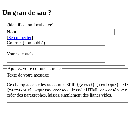
Un gran de sau ?
(identification facultative)
Nom
[
Se connecter
]
Courriel (non publié)
Votre site web
Ajoutez votre commentaire ici
Texte de votre message
Ce champ accepte les raccourcis SPIP
{{gras}}
{italique}
-*l
et le code HTML
[texte->url]
<quote>
<code>
<q>
<del>
<in
créer des paragraphes, laissez simplement des lignes vides.