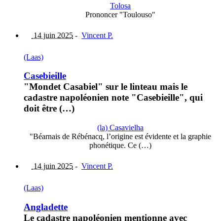
Tolosa
Prononcer "Toulouso"
14 juin 2025
-
Vincent P.
(Laas)
Casebieille
"Mondet Casabiel" sur le linteau mais le
cadastre napoléonien note "Casebieille", qui
doit être (…)
(la) Casavielha
"Béarnais de Rébénacq, l’origine est évidente et la graphie
phonétique. Ce (…)
14 juin 2025
-
Vincent P.
(Laas)
Angladette
Le cadastre napoléonien mentionne avec