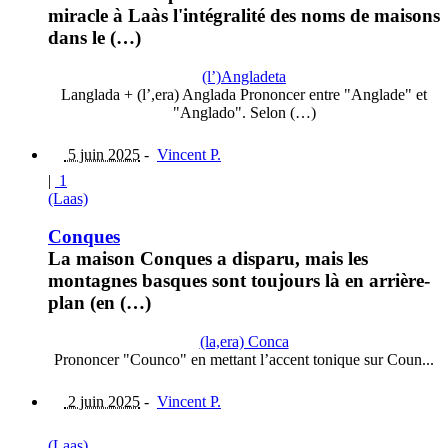
miracle à Laàs l'intégralité des noms de maisons
dans le (…)
(l’)Angladeta
Langlada + (l’,era) Anglada Prononcer entre "Anglade" et
"Anglado". Selon (…)
5 juin 2025
-
Vincent P.
|
1
(Laas)
Conques
La maison Conques a disparu, mais les
montagnes basques sont toujours là en arrière-
plan (en (…)
(la,era) Conca
Prononcer "Counco" en mettant l’accent tonique sur Coun...
2 juin 2025
-
Vincent P.
(Laas)