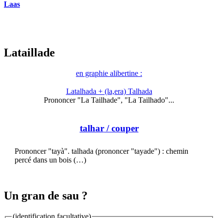
Laas
Lataillade
en graphie alibertine :
Latalhada + (la,era) Talhada
Prononcer "La Tailhade", "La Tailhado"...
talhar
/ couper
Prononcer "tayà". talhada (prononcer "tayade") : chemin
percé dans un bois (…)
Un gran de sau ?
(identification facultative)