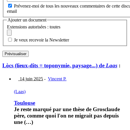
Prévenez-moi de tous les nouveaux commentaires de cette discu
email
Ajouter un document
Extensions autorisées : toutes
Je veux recevoir la Newsletter
Lòcs (lieux-dits = toponymie, paysage...) de
Laas
:
14 juin 2025
-
Vincent P.
(Laas)
Toulouse
Je reste marqué par une thèse de Grosclaude
père, comme quoi l'on ne migrait pas depuis
une (…)