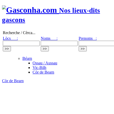
Nos lieux-dits
gascons
Recherche / Cèrca...
Lòcs :
Noms :
Prenoms :
Béarn
Ossau / Aussau
Vic-Bilh
Còr de Bearn
Còr de Bearn