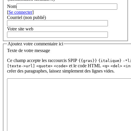
Nom
[
Se connecter
]
Courriel (non publié)
Votre site web
Ajoutez votre commentaire ici
Texte de votre message
Ce champ accepte les raccourcis SPIP
{{gras}}
{italique}
-*l
et le code HTML
[texte->url]
<quote>
<code>
<q>
<del>
<in
créer des paragraphes, laissez simplement des lignes vides.